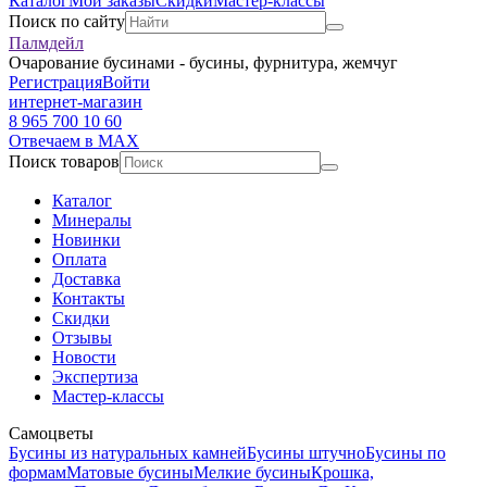
Каталог
Мои заказы
Скидки
Мастер-классы
Поиск по сайту
Палмдейл
Очарование бусинами - бусины, фурнитура, жемчуг
Регистрация
Войти
интернет-магазин
8 965 700 10 60
Отвечаем в MAX
Поиск товаров
Каталог
Минералы
Новинки
Оплата
Доставка
Контакты
Скидки
Отзывы
Новости
Экспертиза
Мастер-классы
Самоцветы
Бусины из натуральных камней
Бусины штучно
Бусины по
формам
Матовые бусины
Мелкие бусины
Крошка,