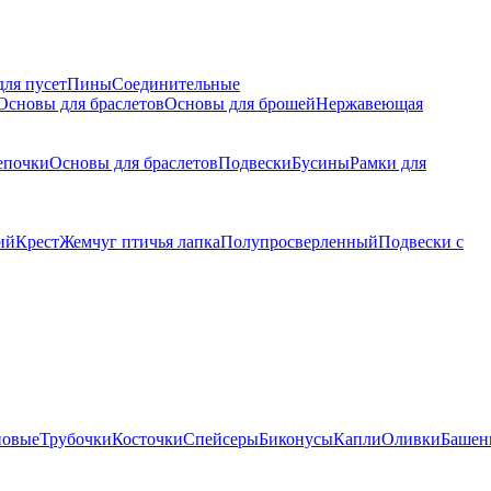
для пусет
Пины
Соединительные
Основы для браслетов
Основы для брошей
Нержавеющая
епочки
Основы для браслетов
Подвески
Бусины
Рамки для
ий
Крест
Жемчуг птичья лапка
Полупросверленный
Подвески с
новые
Трубочки
Косточки
Спейсеры
Биконусы
Капли
Оливки
Башен