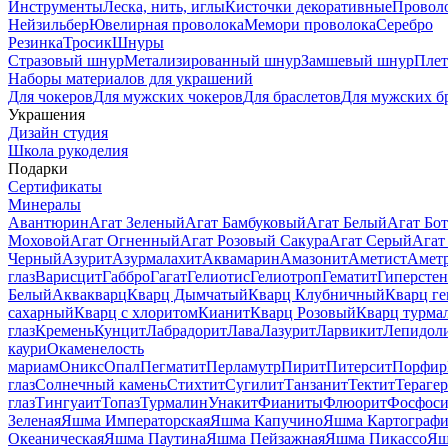
Инструменты
Леска, нить, иглы
Кисточки декоративные
Провол
Нейзильбер
Ювелирная проволока
Мемори проволока
Серебро
Резинка
Тросик
Шнуры
Стразовый шнур
Метализированный шнур
Замшевый шнур
Пле
Наборы материалов для украшений
Для чокеров
Для мужских чокеров
Для браслетов
Для мужских б
Украшения
Дизайн студия
Школа рукоделия
Подарки
Сертификаты
Минералы
Авантюрин
Агат Зеленый
Агат Бамбуковый
Агат Белый
Агат Бот
Моховой
Агат Огненный
Агат Розовый Сакура
Агат Серый
Агат
Черный
Азурит
Азурмалахит
Аквамарин
Амазонит
Аметист
Амет
глаз
Варисцит
Габбро
Гагат
Гелиотис
Гелиотроп
Гематит
Гиперстен
Белый
Аквакварц
Кварц Дымчатый
Кварц Клубничный
Кварц ге
сахарный
Кварц с хлоритом
Кианит
Кварц Розовый
Кварц турма
глаз
Кремень
Кунцит
Лабрадорит
Лава
Лазурит
Ларвикит
Лепидол
каури
Окаменелость
мариам
Оникс
Опал
Пегматит
Перламутр
Пирит
Питерсит
Порфир
глаз
Солнечный камень
Стихтит
Сугилит
Танзанит
Тектит
Тераге
глаз
Тингуаит
Топаз
Турмалин
Унакит
Фианиты
Флюорит
Фосфоси
Зеленая
Яшма Императорская
Яшма Капучино
Яшма Картографи
Океаническая
Яшма Паутина
Яшма Пейзажная
Яшма Пикассо
Яш