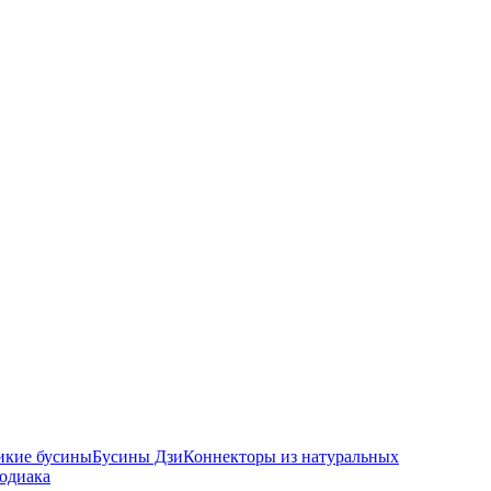
икие бусины
Бусины Дзи
Коннекторы из натуральных
зодиака