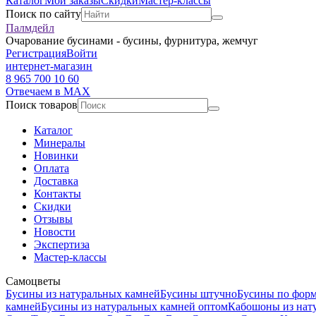
Каталог
Мои заказы
Скидки
Мастер-классы
Поиск по сайту
Палмдейл
Очарование бусинами - бусины, фурнитура, жемчуг
Регистрация
Войти
интернет-магазин
8 965 700 10 60
Отвечаем в MAX
Поиск товаров
Каталог
Минералы
Новинки
Оплата
Доставка
Контакты
Скидки
Отзывы
Новости
Экспертиза
Мастер-классы
Самоцветы
Бусины из натуральных камней
Бусины штучно
Бусины по фор
камней
Бусины из натуральных камней оптом
Кабошоны из нат