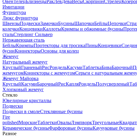
Овен
Телец
Близнецы
Рак
Лев
Дева
Весы
Скорпион
Стрелец
Козеро
Имитации
Фурнитура
Люкс фурнитура
Швензы
Подвески
Замочки
Бусины
Шапочки
Бейлы
Цепочки
Стра
колечки
Концевики
Каллоты
Кримпы и обжимные бусины
Проте
сталь
Стерлинг Сильвер
Нержавеющая сталь
Бейлы
Кримпы
Протекторы для тросика
Пины
Концевики
Соедин
бусин
Коннекторы
Основы для колец
Жемчуг
Натуральный жемчуг
Круглый
Граненый
Рис
Рондель
Касуми
Таблетка
Бива
Барочный
П
жемчугом
Коннекторы с жемчугом
Серьги с натуральным жемч
Жемчуг Майорка
Круглый
Касуми
Барочный
Рис
Капля
Рондель
Полусверленый
Таб
Хлопковый жемчуг
Стекло
Ювелирные кристаллы
Подвески
Подвески в смоле
Стеклянные бусины
Fire
polished
Морские
Таблетки
Овалы
Лэмпворк
Треугольные
Квадрат
Керамические бусины
Фарфоровые бусины
Каучуковые бусины
Разное