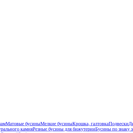
мам
Матовые бусины
Мелкие бусины
Крошка, галтовка
Подвески
Д
урального камня
Резные бусины для бижутерии
Бусины по знаку 