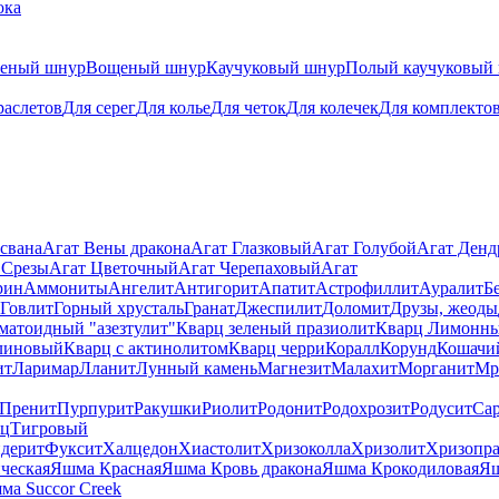
ока
теный шнур
Вощеный шнур
Каучуковый шнур
Полый каучуковый
раслетов
Для серег
Для колье
Для четок
Для колечек
Для комплекто
свана
Агат Вены дракона
Агат Глазковый
Агат Голубой
Агат Ден
 Срезы
Агат Цветочный
Агат Черепаховый
Агат
рин
Аммониты
Ангелит
Антигорит
Апатит
Астрофиллит
Ауралит
Б
Говлит
Горный хрусталь
Гранат
Джеспилит
Доломит
Друзы, жеоды
матоидный "азезтулит"
Кварц зеленый празиолит
Кварц Лимонн
линовый
Кварц с актинолитом
Кварц черри
Коралл
Корунд
Кошачи
ит
Ларимар
Лланит
Лунный камень
Магнезит
Малахит
Морганит
Мр
Пренит
Пурпурит
Ракушки
Риолит
Родонит
Родохрозит
Родусит
Са
рц
Тигровый
дерит
Фуксит
Халцедон
Хиастолит
Хризоколла
Хризолит
Хризопра
ческая
Яшма Красная
Яшма Кровь дракона
Яшма Крокодиловая
Яш
ма Succor Creek