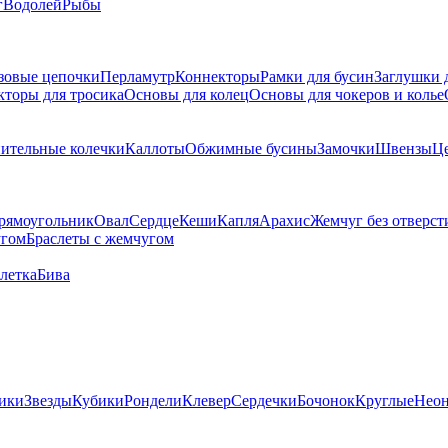
г
Водолей
Рыбы
зовые цепочки
Перламутр
Коннекторы
Рамки для бусин
Заглушки 
кторы для тросика
Основы для колец
Основы для чокеров и колье
ительные колечки
Каллоты
Обжимные бусины
Замочки
Швензы
Ц
рямоугольник
Овал
Сердце
Кеши
Капля
Арахис
Жемчуг без отверст
угом
Браслеты с жемчугом
летка
Бива
ики
Звезды
Кубики
Рондели
Клевер
Сердечки
Бочонок
Круглые
Нео