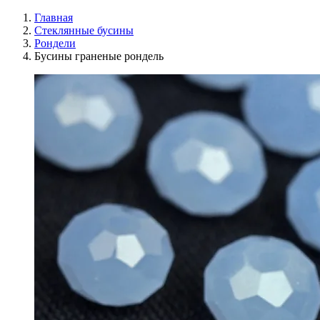
Главная
Стеклянные бусины
Рондели
Бусины граненые рондель