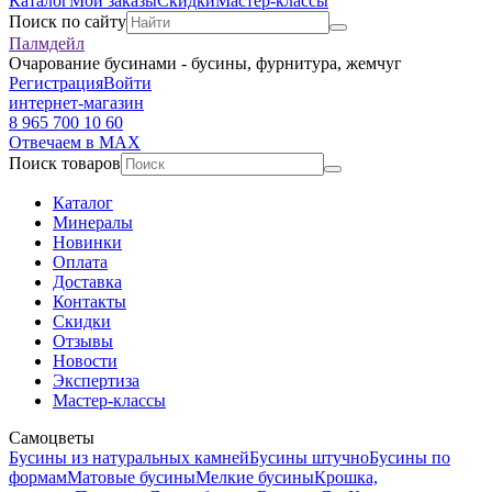
Каталог
Мои заказы
Скидки
Мастер-классы
Поиск по сайту
Палмдейл
Очарование бусинами - бусины, фурнитура, жемчуг
Регистрация
Войти
интернет-магазин
8 965 700 10 60
Отвечаем в MAX
Поиск товаров
Каталог
Минералы
Новинки
Оплата
Доставка
Контакты
Скидки
Отзывы
Новости
Экспертиза
Мастер-классы
Самоцветы
Бусины из натуральных камней
Бусины штучно
Бусины по
формам
Матовые бусины
Мелкие бусины
Крошка,