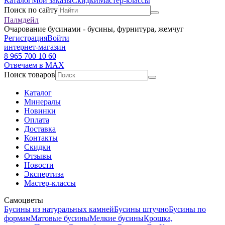
Каталог
Мои заказы
Скидки
Мастер-классы
Поиск по сайту
Палмдейл
Очарование бусинами - бусины, фурнитура, жемчуг
Регистрация
Войти
интернет-магазин
8 965 700 10 60
Отвечаем в MAX
Поиск товаров
Каталог
Минералы
Новинки
Оплата
Доставка
Контакты
Скидки
Отзывы
Новости
Экспертиза
Мастер-классы
Самоцветы
Бусины из натуральных камней
Бусины штучно
Бусины по
формам
Матовые бусины
Мелкие бусины
Крошка,