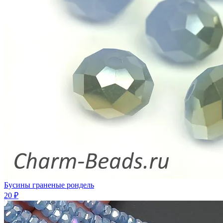
Бусины граненые рондель
20 ₽