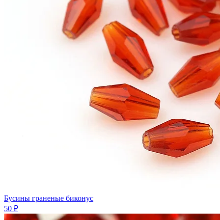
Бусины граненые биконус
50 ₽