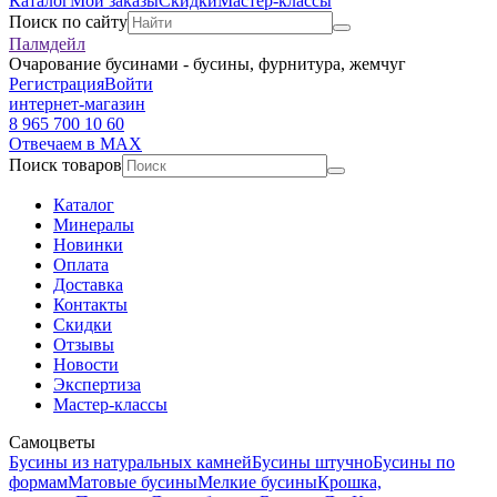
Каталог
Мои заказы
Скидки
Мастер-классы
Поиск по сайту
Палмдейл
Очарование бусинами - бусины, фурнитура, жемчуг
Регистрация
Войти
интернет-магазин
8 965 700 10 60
Отвечаем в MAX
Поиск товаров
Каталог
Минералы
Новинки
Оплата
Доставка
Контакты
Скидки
Отзывы
Новости
Экспертиза
Мастер-классы
Самоцветы
Бусины из натуральных камней
Бусины штучно
Бусины по
формам
Матовые бусины
Мелкие бусины
Крошка,