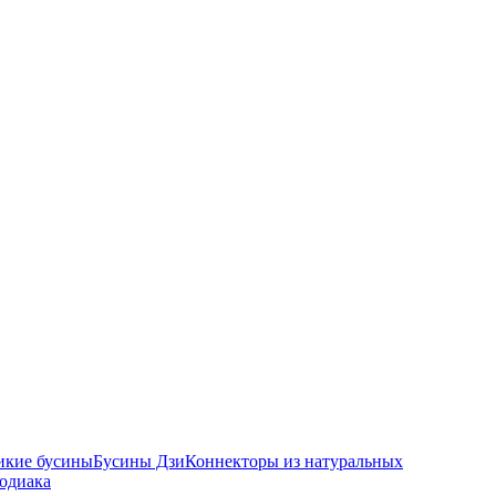
икие бусины
Бусины Дзи
Коннекторы из натуральных
зодиака