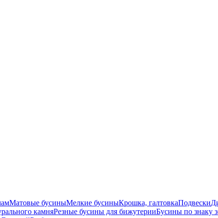
мам
Матовые бусины
Мелкие бусины
Крошка, галтовка
Подвески
Д
урального камня
Резные бусины для бижутерии
Бусины по знаку 