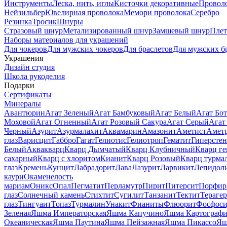
Инструменты
Леска, нить, иглы
Кисточки декоративные
Провол
Нейзильбер
Ювелирная проволока
Мемори проволока
Серебро
Резинка
Тросик
Шнуры
Стразовый шнур
Метализированный шнур
Замшевый шнур
Пле
Наборы материалов для украшений
Для чокеров
Для мужских чокеров
Для браслетов
Для мужских б
Украшения
Дизайн студия
Школа рукоделия
Подарки
Сертификаты
Минералы
Авантюрин
Агат Зеленый
Агат Бамбуковый
Агат Белый
Агат Бот
Моховой
Агат Огненный
Агат Розовый Сакура
Агат Серый
Агат
Черный
Азурит
Азурмалахит
Аквамарин
Амазонит
Аметист
Амет
глаз
Варисцит
Габбро
Гагат
Гелиотис
Гелиотроп
Гематит
Гиперстен
Белый
Аквакварц
Кварц Дымчатый
Кварц Клубничный
Кварц ге
сахарный
Кварц с хлоритом
Кианит
Кварц Розовый
Кварц турма
глаз
Кремень
Кунцит
Лабрадорит
Лава
Лазурит
Ларвикит
Лепидол
каури
Окаменелость
мариам
Оникс
Опал
Пегматит
Перламутр
Пирит
Питерсит
Порфир
глаз
Солнечный камень
Стихтит
Сугилит
Танзанит
Тектит
Тераге
глаз
Тингуаит
Топаз
Турмалин
Унакит
Фианиты
Флюорит
Фосфоси
Зеленая
Яшма Императорская
Яшма Капучино
Яшма Картографи
Океаническая
Яшма Паутина
Яшма Пейзажная
Яшма Пикассо
Яш