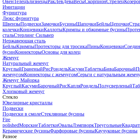
Овен
Телец
Близнецы
Рак
Лев
Дева
Весы
Скорпион
Стрелец
Козеро
Имитации
Фурнитура
Люкс фурнитура
Швензы
Подвески
Замочки
Бусины
Шапочки
Бейлы
Цепочки
Стра
колечки
Концевики
Каллоты
Кримпы и обжимные бусины
Проте
сталь
Стерлинг Сильвер
Нержавеющая сталь
Бейлы
Кримпы
Протекторы для тросика
Пины
Концевики
Соедин
бусин
Коннекторы
Основы для колец
Жемчуг
Натуральный жемчуг
Круглый
Граненый
Рис
Рондель
Касуми
Таблетка
Бива
Барочный
П
жемчугом
Коннекторы с жемчугом
Серьги с натуральным жемч
Жемчуг Майорка
Круглый
Касуми
Барочный
Рис
Капля
Рондель
Полусверленый
Таб
Хлопковый жемчуг
Стекло
Ювелирные кристаллы
Подвески
Подвески в смоле
Стеклянные бусины
Fire
polished
Морские
Таблетки
Овалы
Лэмпворк
Треугольные
Квадрат
Керамические бусины
Фарфоровые бусины
Каучуковые бусины
Разное