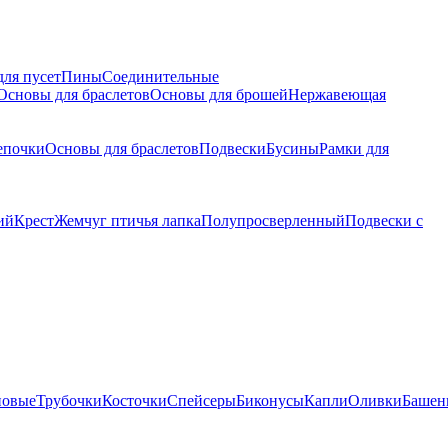
для пусет
Пины
Соединительные
Основы для браслетов
Основы для брошей
Нержавеющая
епочки
Основы для браслетов
Подвески
Бусины
Рамки для
ий
Крест
Жемчуг птичья лапка
Полупросверленный
Подвески с
новые
Трубочки
Косточки
Спейсеры
Биконусы
Капли
Оливки
Башен