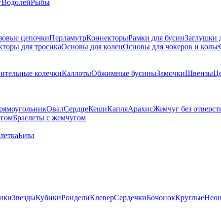
г
Водолей
Рыбы
зовые цепочки
Перламутр
Коннекторы
Рамки для бусин
Заглушки 
кторы для тросика
Основы для колец
Основы для чокеров и колье
ительные колечки
Каллоты
Обжимные бусины
Замочки
Швензы
Ц
рямоугольник
Овал
Сердце
Кеши
Капля
Арахис
Жемчуг без отверст
угом
Браслеты с жемчугом
летка
Бива
ики
Звезды
Кубики
Рондели
Клевер
Сердечки
Бочонок
Круглые
Нео