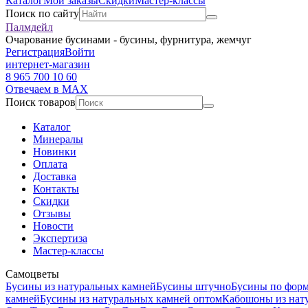
Каталог
Мои заказы
Скидки
Мастер-классы
Поиск по сайту
Палмдейл
Очарование бусинами - бусины, фурнитура, жемчуг
Регистрация
Войти
интернет-магазин
8 965 700 10 60
Отвечаем в MAX
Поиск товаров
Каталог
Минералы
Новинки
Оплата
Доставка
Контакты
Скидки
Отзывы
Новости
Экспертиза
Мастер-классы
Самоцветы
Бусины из натуральных камней
Бусины штучно
Бусины по фор
камней
Бусины из натуральных камней оптом
Кабошоны из нат