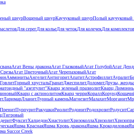
ока
теный шнур
Вощеный шнур
Каучуковый шнур
Полый каучуковый
раслетов
Для серег
Для колье
Для четок
Для колечек
Для комплекто
свана
Агат Вены дракона
Агат Глазковый
Агат Голубой
Агат Ден
 Срезы
Агат Цветочный
Агат Черепаховый
Агат
рин
Аммониты
Ангелит
Антигорит
Апатит
Астрофиллит
Ауралит
Б
Говлит
Горный хрусталь
Гранат
Джеспилит
Доломит
Друзы, жеоды
матоидный "азезтулит"
Кварц зеленый празиолит
Кварц Лимонн
линовый
Кварц с актинолитом
Кварц черри
Коралл
Корунд
Кошачи
ит
Ларимар
Лланит
Лунный камень
Магнезит
Малахит
Морганит
Мр
Пренит
Пурпурит
Ракушки
Риолит
Родонит
Родохрозит
Родусит
Са
рц
Тигровый
дерит
Фуксит
Халцедон
Хиастолит
Хризоколла
Хризолит
Хризопра
ческая
Яшма Красная
Яшма Кровь дракона
Яшма Крокодиловая
Яш
ма Succor Creek