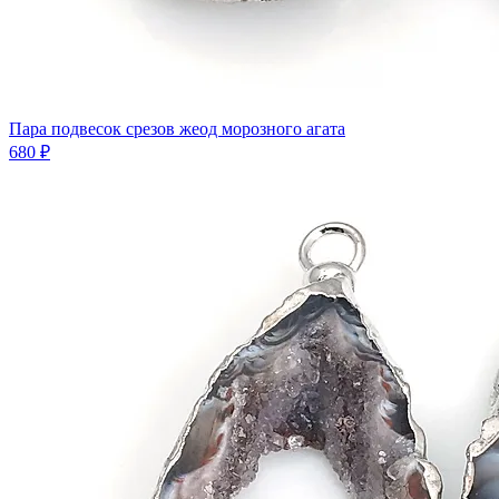
Пара подвесок срезов жеод морозного агата
680 ₽