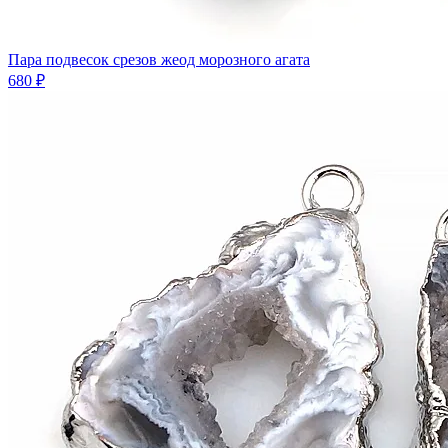
Пара подвесок срезов жеод морозного агата
680 ₽