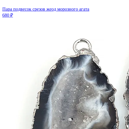
Пара подвесок срезов жеод морозного агата
680 ₽