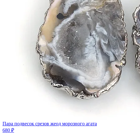
Пара подвесок срезов жеод морозного агата
680 ₽