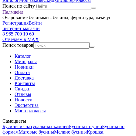
Каталог
Мои заказы
Скидки
Мастер-классы
Поиск по сайту
Палмдейл
Очарование бусинами - бусины, фурнитура, жемчуг
Регистрация
Войти
интернет-магазин
8 965 700 10 60
Отвечаем в MAX
Поиск товаров
Каталог
Минералы
Новинки
Оплата
Доставка
Контакты
Скидки
Отзывы
Новости
Экспертиза
Мастер-классы
Самоцветы
Бусины из натуральных камней
Бусины штучно
Бусины по
формам
Матовые бусины
Мелкие бусины
Крошка,