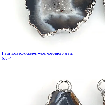
Пара подвесок срезов жеод морозного агата
680 ₽