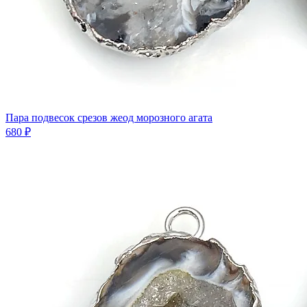
Пара подвесок срезов жеод морозного агата
680 ₽