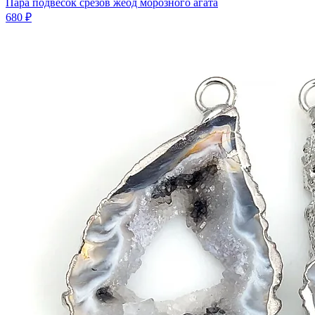
Пара подвесок срезов жеод морозного агата
680 ₽