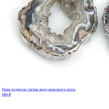
Пара подвесок срезов жеод морозного агата
680 ₽