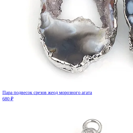
Пара подвесок срезов жеод морозного агата
680 ₽