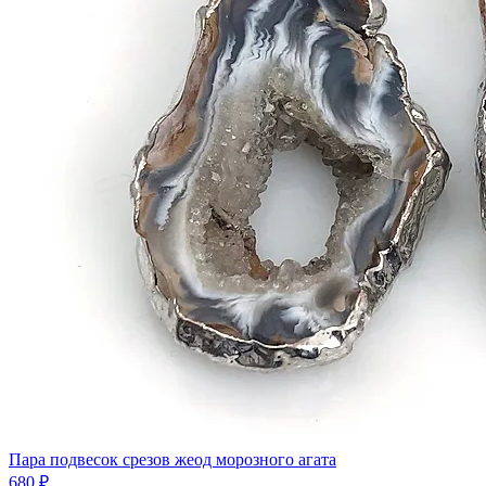
Пара подвесок срезов жеод морозного агата
680 ₽