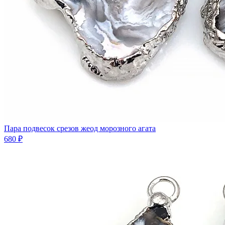
Пара подвесок срезов жеод морозного агата
680 ₽