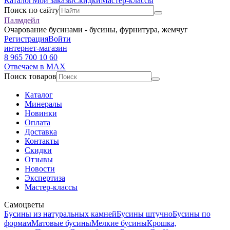
Каталог
Мои заказы
Скидки
Мастер-классы
Поиск по сайту
Палмдейл
Очарование бусинами - бусины, фурнитура, жемчуг
Регистрация
Войти
интернет-магазин
8 965 700 10 60
Отвечаем в MAX
Поиск товаров
Каталог
Минералы
Новинки
Оплата
Доставка
Контакты
Скидки
Отзывы
Новости
Экспертиза
Мастер-классы
Самоцветы
Бусины из натуральных камней
Бусины штучно
Бусины по
формам
Матовые бусины
Мелкие бусины
Крошка,