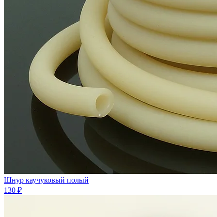
Шнур каучуковый полый
130 ₽