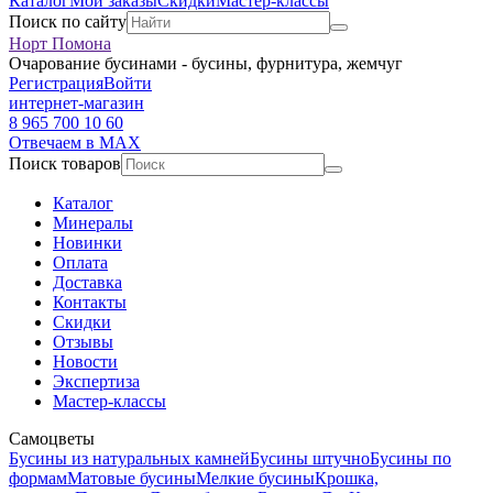
Каталог
Мои заказы
Скидки
Мастер-классы
Поиск по сайту
Норт Помона
Очарование бусинами - бусины, фурнитура, жемчуг
Регистрация
Войти
интернет-магазин
8 965 700 10 60
Отвечаем в MAX
Поиск товаров
Каталог
Минералы
Новинки
Оплата
Доставка
Контакты
Скидки
Отзывы
Новости
Экспертиза
Мастер-классы
Самоцветы
Бусины из натуральных камней
Бусины штучно
Бусины по
формам
Матовые бусины
Мелкие бусины
Крошка,