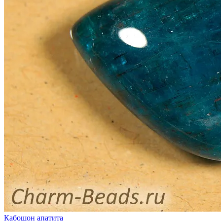
Кабошон апатита