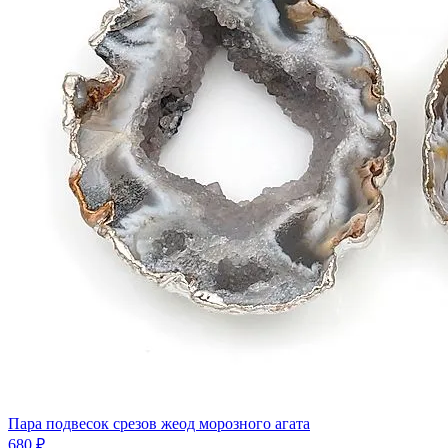
Пара подвесок срезов жеод морозного агата
680 ₽