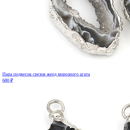
Пара подвесок срезов жеод морозного агата
680 ₽