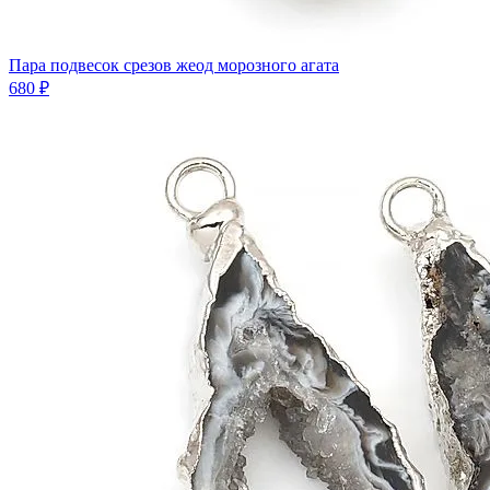
Пара подвесок срезов жеод морозного агата
680 ₽