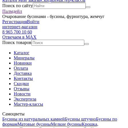
Каталог
Мои заказы
Скидки
Мастер-классы
Поиск по сайту
Палмдейл
Очарование бусинами - бусины, фурнитура, жемчуг
Регистрация
Войти
интернет-магазин
8 965 700 10 60
Отвечаем в MAX
Поиск товаров
Каталог
Минералы
Новинки
Оплата
Доставка
Контакты
Скидки
Отзывы
Новости
Экспертиза
Мастер-классы
Самоцветы
Бусины из натуральных камней
Бусины штучно
Бусины по
формам
Матовые бусины
Мелкие бусины
Крошка,