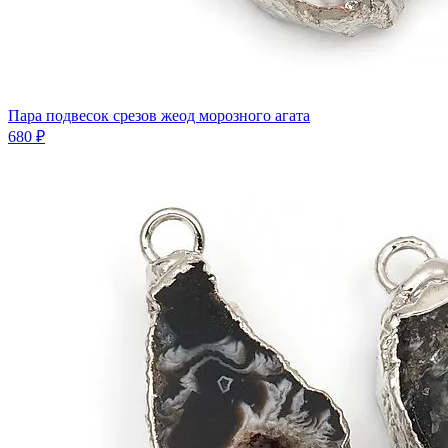
Пара подвесок срезов жеод морозного агата
680 ₽