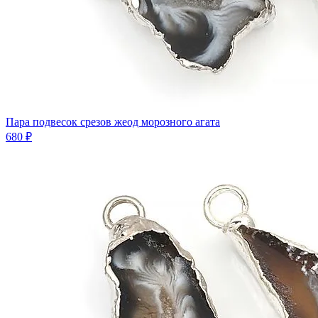
Пара подвесок срезов жеод морозного агата
680 ₽