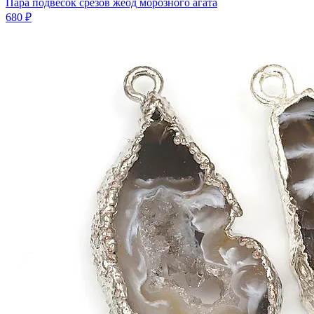
Пара подвесок срезов жеод морозного агата
680 ₽