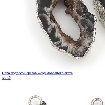
Пара подвесок срезов жеод морозного агата
680 ₽