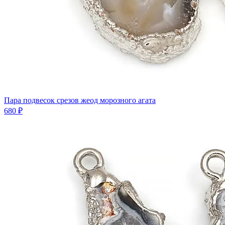
Пара подвесок срезов жеод морозного агата
680 ₽