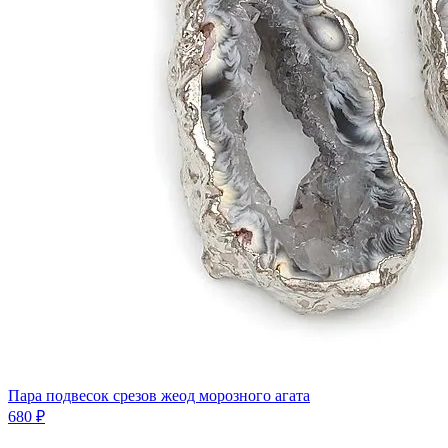
Пара подвесок срезов жеод морозного агата
680 ₽