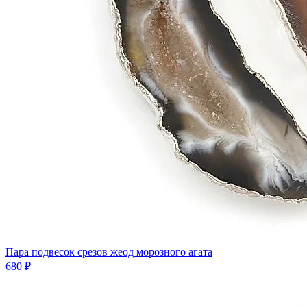
Пара подвесок срезов жеод морозного агата
680 ₽