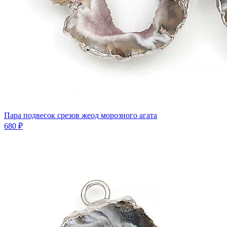
Пара подвесок срезов жеод морозного агата
680 ₽