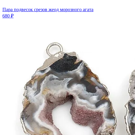
Пара подвесок срезов жеод морозного агата
680 ₽