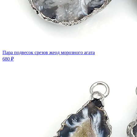
Пара подвесок срезов жеод морозного агата
680 ₽