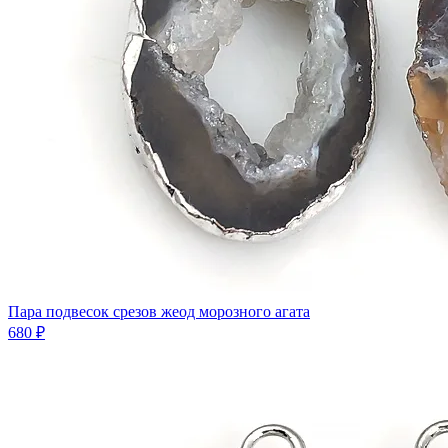
Пара подвесок срезов жеод морозного агата
680 ₽