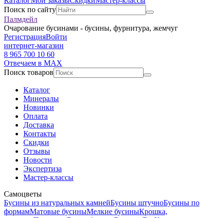
Каталог
Мои заказы
Скидки
Мастер-классы
Поиск по сайту
Палмдейл
Очарование бусинами - бусины, фурнитура, жемчуг
Регистрация
Войти
интернет-магазин
8 965 700 10 60
Отвечаем в MAX
Поиск товаров
Каталог
Минералы
Новинки
Оплата
Доставка
Контакты
Скидки
Отзывы
Новости
Экспертиза
Мастер-классы
Самоцветы
Бусины из натуральных камней
Бусины штучно
Бусины по
формам
Матовые бусины
Мелкие бусины
Крошка,