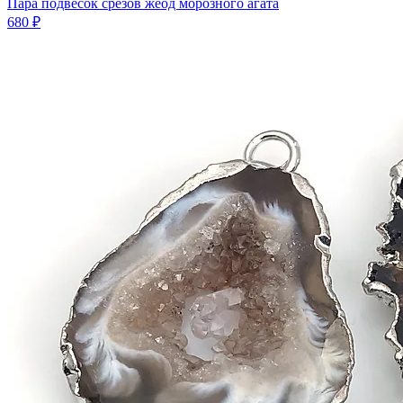
Пара подвесок срезов жеод морозного агата
680 ₽