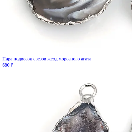
Пара подвесок срезов жеод морозного агата
680 ₽