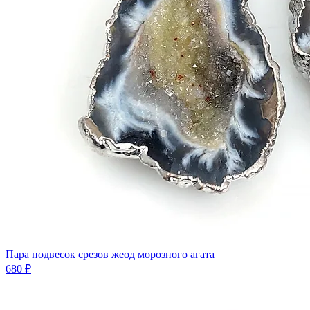
Пара подвесок срезов жеод морозного агата
680 ₽