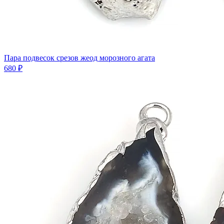
Пара подвесок срезов жеод морозного агата
680 ₽