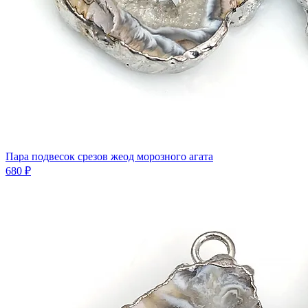
Пара подвесок срезов жеод морозного агата
680 ₽