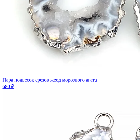
Пара подвесок срезов жеод морозного агата
680 ₽