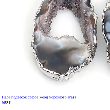
Пара подвесок срезов жеод морозного агата
680 ₽