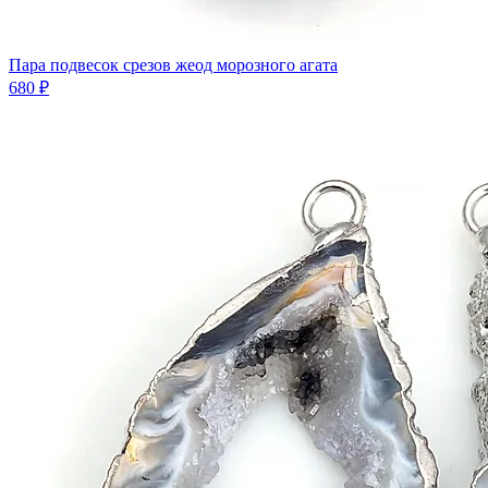
Пара подвесок срезов жеод морозного агата
680 ₽