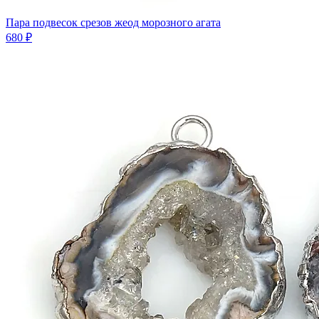
Пара подвесок срезов жеод морозного агата
680 ₽