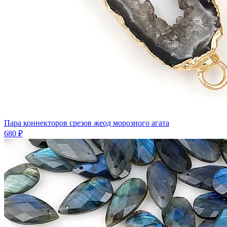
Пара коннекторов срезов жеод морозного агата
680 ₽