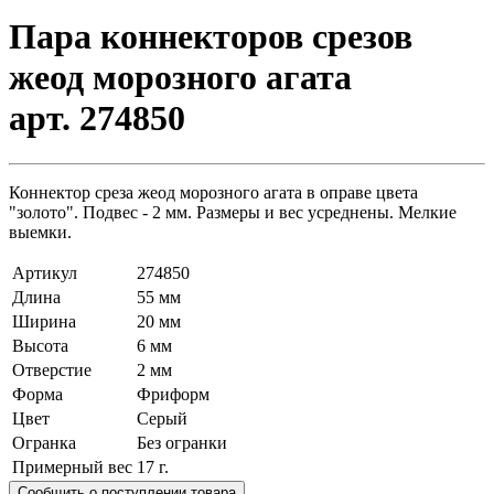
Пара коннекторов срезов
жеод морозного агата
арт. 274850
Коннектор среза жеод морозного агата в оправе цвета
"золото". Подвес - 2 мм. Размеры и вес усреднены. Мелкие
выемки.
Артикул
274850
Длина
55 мм
Ширина
20 мм
Высота
6 мм
Отверстие
2 мм
Форма
Фриформ
Цвет
Серый
Огранка
Без огранки
Примерный вес
17
г.
Сообщить о поступлении товара