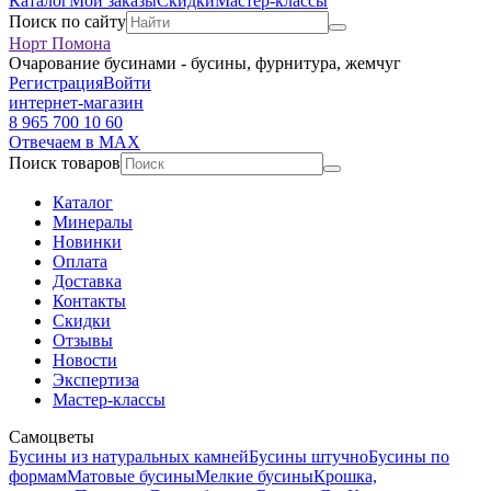
Каталог
Мои заказы
Скидки
Мастер-классы
Поиск по сайту
Норт Помона
Очарование бусинами - бусины, фурнитура, жемчуг
Регистрация
Войти
интернет-магазин
8 965 700 10 60
Отвечаем в MAX
Поиск товаров
Каталог
Минералы
Новинки
Оплата
Доставка
Контакты
Скидки
Отзывы
Новости
Экспертиза
Мастер-классы
Самоцветы
Бусины из натуральных камней
Бусины штучно
Бусины по
формам
Матовые бусины
Мелкие бусины
Крошка,