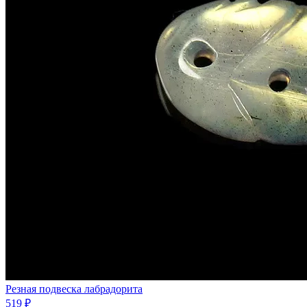
Резная подвеска лабрадорита
519 ₽