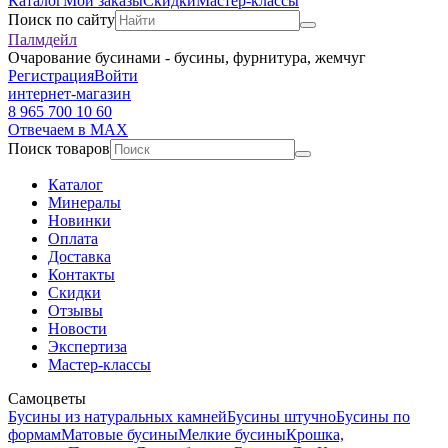
Каталог
Мои заказы
Скидки
Мастер-классы
Поиск по сайту
Палмдейл
Очарование бусинами - бусины, фурнитура, жемчуг
Регистрация
Войти
интернет-магазин
8 965 700 10 60
Отвечаем в MAX
Поиск товаров
Каталог
Минералы
Новинки
Оплата
Доставка
Контакты
Скидки
Отзывы
Новости
Экспертиза
Мастер-классы
Самоцветы
Бусины из натуральных камней
Бусины штучно
Бусины по
формам
Матовые бусины
Мелкие бусины
Крошка,