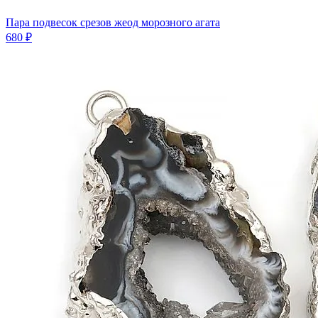
Пара подвесок срезов жеод морозного агата
680 ₽