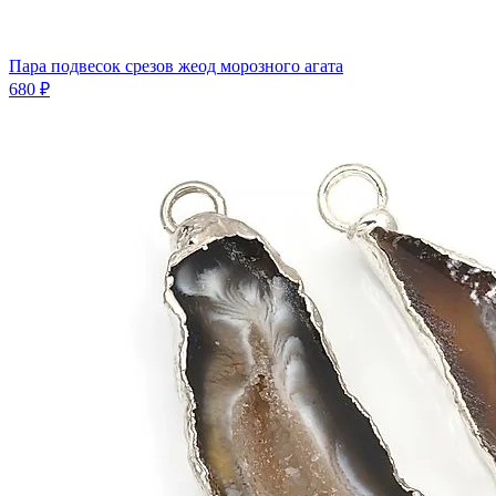
Пара подвесок срезов жеод морозного агата
680 ₽