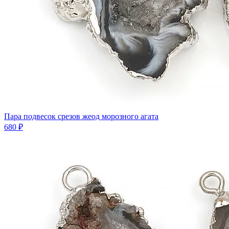
Пара подвесок срезов жеод морозного агата
680 ₽