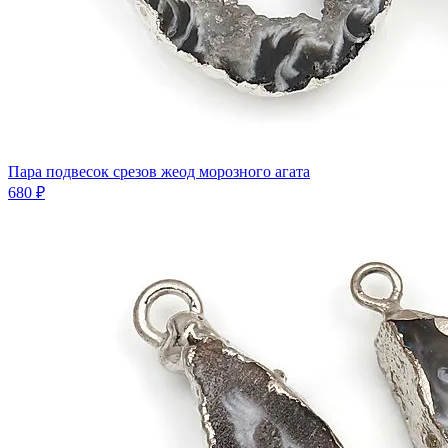
Пара подвесок срезов жеод морозного агата
680 ₽