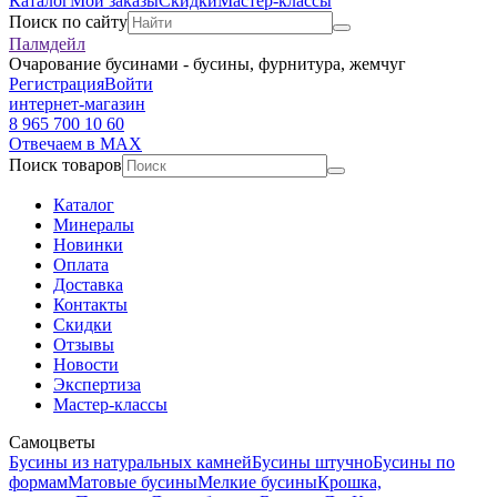
Каталог
Мои заказы
Скидки
Мастер-классы
Поиск по сайту
Палмдейл
Очарование бусинами - бусины, фурнитура, жемчуг
Регистрация
Войти
интернет-магазин
8 965 700 10 60
Отвечаем в MAX
Поиск товаров
Каталог
Минералы
Новинки
Оплата
Доставка
Контакты
Скидки
Отзывы
Новости
Экспертиза
Мастер-классы
Самоцветы
Бусины из натуральных камней
Бусины штучно
Бусины по
формам
Матовые бусины
Мелкие бусины
Крошка,