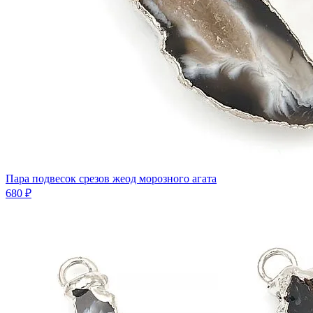
Пара подвесок срезов жеод морозного агата
680 ₽