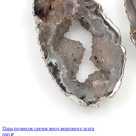
Пара подвесок срезов жеод морозного агата
680 ₽