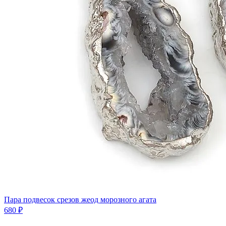
Пара подвесок срезов жеод морозного агата
680 ₽