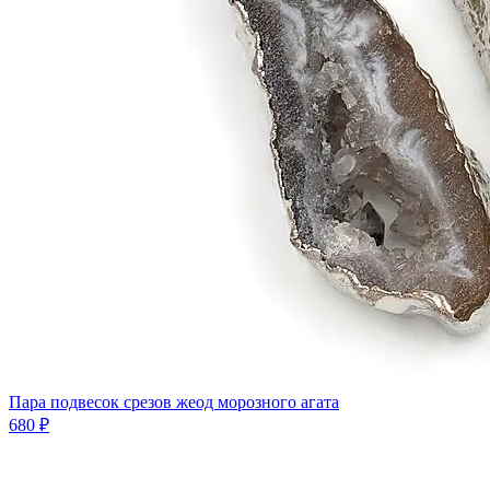
Пара подвесок срезов жеод морозного агата
680 ₽