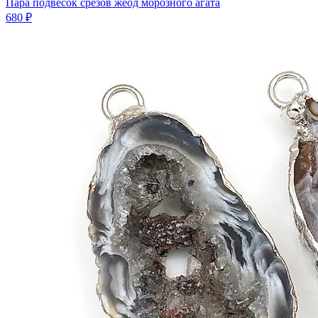
Пара подвесок срезов жеод морозного агата
680 ₽