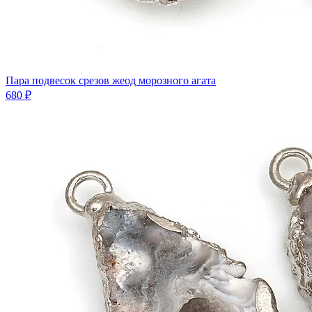
Пара подвесок срезов жеод морозного агата
680 ₽