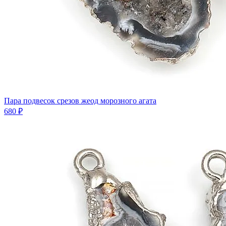
Пара подвесок срезов жеод морозного агата
680 ₽