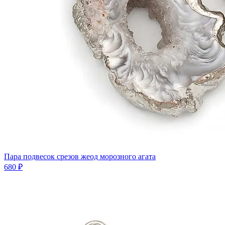
Пара подвесок срезов жеод морозного агата
680 ₽