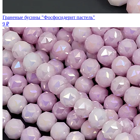
Граненые бусины "Фосфосидерит пастель"
9 ₽