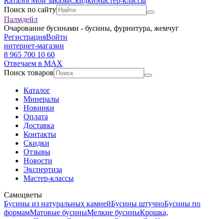
Каталог
Мои заказы
Скидки
Мастер-классы
Поиск по сайту
Палмдейл
Очарование бусинами - бусины, фурнитура, жемчуг
Регистрация
Войти
интернет-магазин
8 965 700 10 60
Отвечаем в MAX
Поиск товаров
Каталог
Минералы
Новинки
Оплата
Доставка
Контакты
Скидки
Отзывы
Новости
Экспертиза
Мастер-классы
Самоцветы
Бусины из натуральных камней
Бусины штучно
Бусины по
формам
Матовые бусины
Мелкие бусины
Крошка,