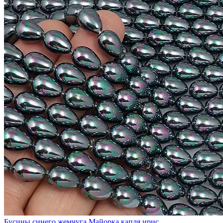
Бусины синего жемчуга Майорка капля ирис