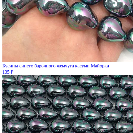
Бусины синего барочного жемчуга касуми Майорка
135 ₽