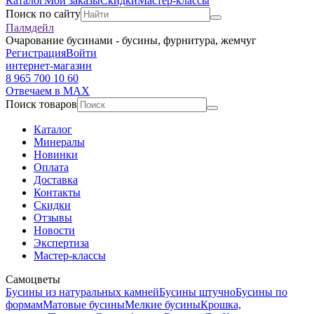
Каталог
Мои заказы
Скидки
Мастер-классы
Поиск по сайту
Палмдейл
Очарование бусинами - бусины, фурнитура, жемчуг
Регистрация
Войти
интернет-магазин
8 965 700 10 60
Отвечаем в MAX
Поиск товаров
Каталог
Минералы
Новинки
Оплата
Доставка
Контакты
Скидки
Отзывы
Новости
Экспертиза
Мастер-классы
Самоцветы
Бусины из натуральных камней
Бусины штучно
Бусины по
формам
Матовые бусины
Мелкие бусины
Крошка,