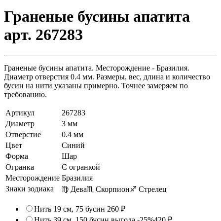
Граненые бусины апатита
арт. 267283
Граненые бусины апатита. Месторождение - Бразилия.
Диаметр отверстия 0.4 мм. Размеры, вес, длина и количество
бусин на нити указаны примерно. Точнее замеряем по
требованию.
Артикул
267283
Диаметр
3 мм
Отверстие
0.4 мм
Цвет
Синий
Форма
Шар
Огранка
С огранкой
Месторождение
Бразилия
Знаки зодиака
♍ Дева
♏ Скорпион
♐ Стрелец
Нить 19 см, 75 бусин
260 ₽
Нить 39 см, 150 бусин
выгода -25%
420 ₽