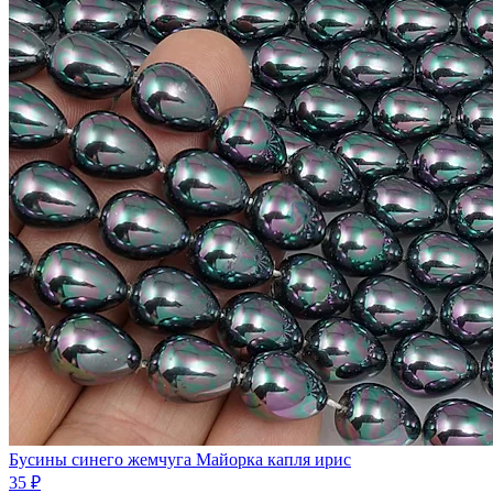
Бусины синего жемчуга Майорка капля ирис
35 ₽