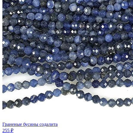
Граненые бусины содалита
255 ₽