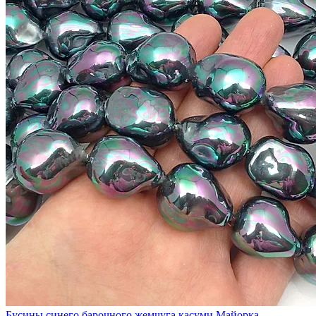
Бусины синего барочного жемчуга касуми Майорка