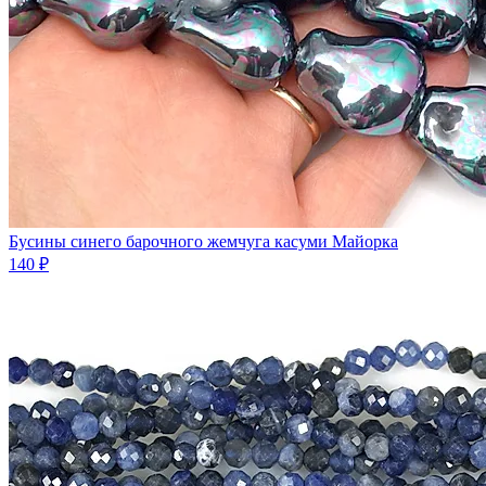
Бусины синего барочного жемчуга касуми Майорка
140 ₽