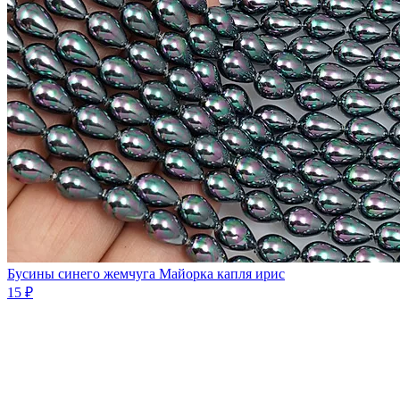
Бусины синего жемчуга Майорка капля ирис
15 ₽