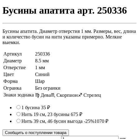
Бусины апатита арт. 250336
Бусины апатита. Диаметр отверстия 1 мм. Размеры, вес, длина
и количество бусин на нити указаны примерно. Мелкие
выемки.
Артикул
250336
Диаметр
8.5 мм
Отверстие
1 мм
Цвет
Синий
Форма
Шар
Огранка
Без огранки
Знаки зодиака
♍ Дева
♏ Скорпион
♐ Стрелец
1 бусина
35 ₽
Нить 19 см, 23 бусины
675 ₽
Нить 39 см, 46 бусин
выгода -25%
1070 ₽
Сообщить о поступлении товара
шт.