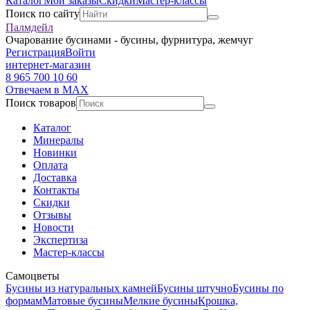
Каталог
Мои заказы
Скидки
Мастер-классы
Поиск по сайту
Палмдейл
Очарование бусинами - бусины, фурнитура, жемчуг
Регистрация
Войти
интернет-магазин
8 965 700 10 60
Отвечаем в MAX
Поиск товаров
Каталог
Минералы
Новинки
Оплата
Доставка
Контакты
Скидки
Отзывы
Новости
Экспертиза
Мастер-классы
Самоцветы
Бусины из натуральных камней
Бусины штучно
Бусины по
формам
Матовые бусины
Мелкие бусины
Крошка,