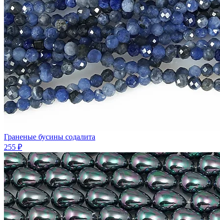
Граненые бусины содалита
255 ₽