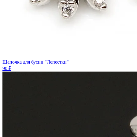
Шапочка для бусин "Лепестки"
90 ₽