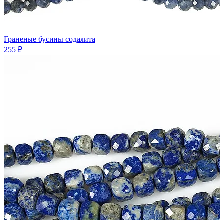
Граненые бусины содалита
255 ₽