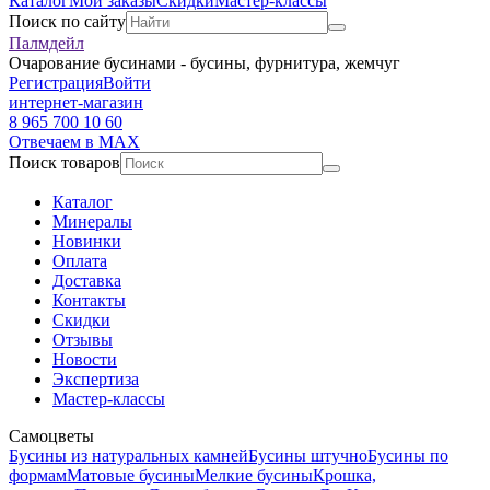
Каталог
Мои заказы
Скидки
Мастер-классы
Поиск по сайту
Палмдейл
Очарование бусинами - бусины, фурнитура, жемчуг
Регистрация
Войти
интернет-магазин
8 965 700 10 60
Отвечаем в MAX
Поиск товаров
Каталог
Минералы
Новинки
Оплата
Доставка
Контакты
Скидки
Отзывы
Новости
Экспертиза
Мастер-классы
Самоцветы
Бусины из натуральных камней
Бусины штучно
Бусины по
формам
Матовые бусины
Мелкие бусины
Крошка,