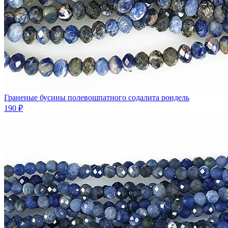
Граненые бусины полевошпатного содалита рондель
190 ₽