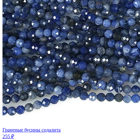
Граненые бусины содалита
255 ₽