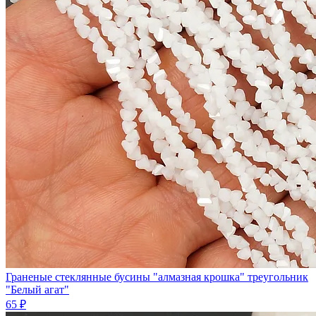
Граненые стеклянные бусины "алмазная крошка" треугольник
"Белый агат"
65 ₽