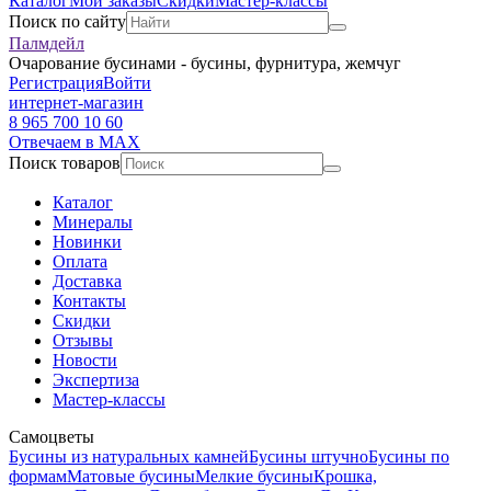
Каталог
Мои заказы
Скидки
Мастер-классы
Поиск по сайту
Палмдейл
Очарование бусинами - бусины, фурнитура, жемчуг
Регистрация
Войти
интернет-магазин
8 965 700 10 60
Отвечаем в MAX
Поиск товаров
Каталог
Минералы
Новинки
Оплата
Доставка
Контакты
Скидки
Отзывы
Новости
Экспертиза
Мастер-классы
Самоцветы
Бусины из натуральных камней
Бусины штучно
Бусины по
формам
Матовые бусины
Мелкие бусины
Крошка,