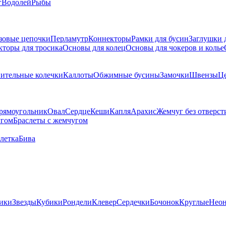
г
Водолей
Рыбы
зовые цепочки
Перламутр
Коннекторы
Рамки для бусин
Заглушки 
кторы для тросика
Основы для колец
Основы для чокеров и колье
ительные колечки
Каллоты
Обжимные бусины
Замочки
Швензы
Ц
рямоугольник
Овал
Сердце
Кеши
Капля
Арахис
Жемчуг без отверст
угом
Браслеты с жемчугом
летка
Бива
ики
Звезды
Кубики
Рондели
Клевер
Сердечки
Бочонок
Круглые
Нео