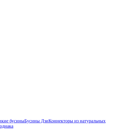
икие бусины
Бусины Дзи
Коннекторы из натуральных
зодиака