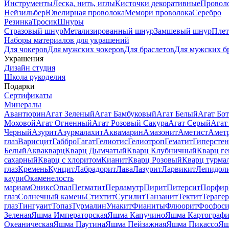
Инструменты
Леска, нить, иглы
Кисточки декоративные
Провол
Нейзильбер
Ювелирная проволока
Мемори проволока
Серебро
Резинка
Тросик
Шнуры
Стразовый шнур
Метализированный шнур
Замшевый шнур
Пле
Наборы материалов для украшений
Для чокеров
Для мужских чокеров
Для браслетов
Для мужских б
Украшения
Дизайн студия
Школа рукоделия
Подарки
Сертификаты
Минералы
Авантюрин
Агат Зеленый
Агат Бамбуковый
Агат Белый
Агат Бот
Моховой
Агат Огненный
Агат Розовый Сакура
Агат Серый
Агат
Черный
Азурит
Азурмалахит
Аквамарин
Амазонит
Аметист
Амет
глаз
Варисцит
Габбро
Гагат
Гелиотис
Гелиотроп
Гематит
Гиперстен
Белый
Аквакварц
Кварц Дымчатый
Кварц Клубничный
Кварц ге
сахарный
Кварц с хлоритом
Кианит
Кварц Розовый
Кварц турма
глаз
Кремень
Кунцит
Лабрадорит
Лава
Лазурит
Ларвикит
Лепидол
каури
Окаменелость
мариам
Оникс
Опал
Пегматит
Перламутр
Пирит
Питерсит
Порфир
глаз
Солнечный камень
Стихтит
Сугилит
Танзанит
Тектит
Тераге
глаз
Тингуаит
Топаз
Турмалин
Унакит
Фианиты
Флюорит
Фосфоси
Зеленая
Яшма Императорская
Яшма Капучино
Яшма Картографи
Океаническая
Яшма Паутина
Яшма Пейзажная
Яшма Пикассо
Яш