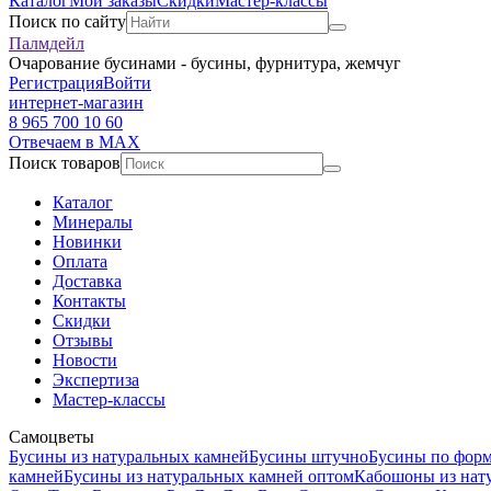
Каталог
Мои заказы
Скидки
Мастер-классы
Поиск по сайту
Палмдейл
Очарование бусинами - бусины, фурнитура, жемчуг
Регистрация
Войти
интернет-магазин
8 965 700 10 60
Отвечаем в MAX
Поиск товаров
Каталог
Минералы
Новинки
Оплата
Доставка
Контакты
Скидки
Отзывы
Новости
Экспертиза
Мастер-классы
Самоцветы
Бусины из натуральных камней
Бусины штучно
Бусины по фор
камней
Бусины из натуральных камней оптом
Кабошоны из нат