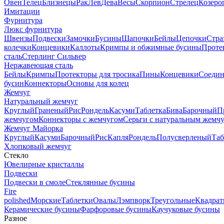
Овен
Телец
Близнецы
Рак
Лев
Дева
Весы
Скорпион
Стрелец
Козеро
Имитации
Фурнитура
Люкс фурнитура
Швензы
Подвески
Замочки
Бусины
Шапочки
Бейлы
Цепочки
Стра
колечки
Концевики
Каллоты
Кримпы и обжимные бусины
Проте
сталь
Стерлинг Сильвер
Нержавеющая сталь
Бейлы
Кримпы
Протекторы для тросика
Пины
Концевики
Соедин
бусин
Коннекторы
Основы для колец
Жемчуг
Натуральный жемчуг
Круглый
Граненый
Рис
Рондель
Касуми
Таблетка
Бива
Барочный
П
жемчугом
Коннекторы с жемчугом
Серьги с натуральным жемч
Жемчуг Майорка
Круглый
Касуми
Барочный
Рис
Капля
Рондель
Полусверленый
Таб
Хлопковый жемчуг
Стекло
Ювелирные кристаллы
Подвески
Подвески в смоле
Стеклянные бусины
Fire
polished
Морские
Таблетки
Овалы
Лэмпворк
Треугольные
Квадрат
Керамические бусины
Фарфоровые бусины
Каучуковые бусины
Разное