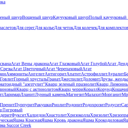
ока
теный шнур
Вощеный шнур
Каучуковый шнур
Полый каучуковый
раслетов
Для серег
Для колье
Для четок
Для колечек
Для комплекто
свана
Агат Вены дракона
Агат Глазковый
Агат Голубой
Агат Ден
 Срезы
Агат Цветочный
Агат Черепаховый
Агат
рин
Аммониты
Ангелит
Антигорит
Апатит
Астрофиллит
Ауралит
Б
Говлит
Горный хрусталь
Гранат
Джеспилит
Доломит
Друзы, жеоды
матоидный "азезтулит"
Кварц зеленый празиолит
Кварц Лимонн
линовый
Кварц с актинолитом
Кварц черри
Коралл
Корунд
Кошачи
ит
Ларимар
Лланит
Лунный камень
Магнезит
Малахит
Морганит
Мр
Пренит
Пурпурит
Ракушки
Риолит
Родонит
Родохрозит
Родусит
Са
рц
Тигровый
дерит
Фуксит
Халцедон
Хиастолит
Хризоколла
Хризолит
Хризопра
ческая
Яшма Красная
Яшма Кровь дракона
Яшма Крокодиловая
Яш
ма Succor Creek