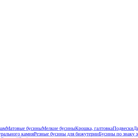
мам
Матовые бусины
Мелкие бусины
Крошка, галтовка
Подвески
Д
урального камня
Резные бусины для бижутерии
Бусины по знаку 