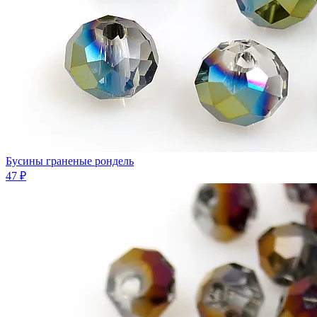
Бусины граненые рондель
47 ₽