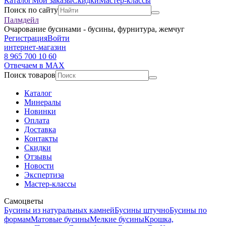
Каталог
Мои заказы
Скидки
Мастер-классы
Поиск по сайту
Палмдейл
Очарование бусинами - бусины, фурнитура, жемчуг
Регистрация
Войти
интернет-магазин
8 965 700 10 60
Отвечаем в MAX
Поиск товаров
Каталог
Минералы
Новинки
Оплата
Доставка
Контакты
Скидки
Отзывы
Новости
Экспертиза
Мастер-классы
Самоцветы
Бусины из натуральных камней
Бусины штучно
Бусины по
формам
Матовые бусины
Мелкие бусины
Крошка,