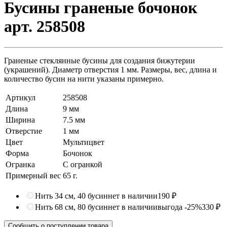
Бусины граненые бочонок
арт. 258508
Граненые стеклянные бусины для создания бижутерии
(украшений). Диаметр отверстия 1 мм. Размеры, вес, длина и
количество бусин на нити указаны примерно.
Артикул
258508
Длина
9 мм
Ширина
7.5 мм
Отверстие
1 мм
Цвет
Мультицвет
Форма
Бочонок
Огранка
С огранкой
Примерный вес
65
г.
Нить 34 см, 40 бусин
нет в наличии
190 ₽
Нить 68 см, 80 бусин
нет в наличии
выгода -25%
330 ₽
Сообщить о поступлении товара