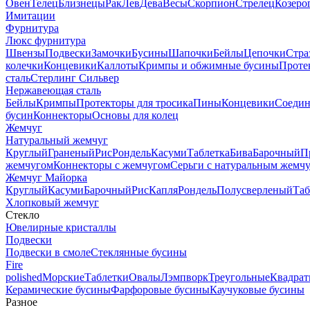
Овен
Телец
Близнецы
Рак
Лев
Дева
Весы
Скорпион
Стрелец
Козеро
Имитации
Фурнитура
Люкс фурнитура
Швензы
Подвески
Замочки
Бусины
Шапочки
Бейлы
Цепочки
Стра
колечки
Концевики
Каллоты
Кримпы и обжимные бусины
Проте
сталь
Стерлинг Сильвер
Нержавеющая сталь
Бейлы
Кримпы
Протекторы для тросика
Пины
Концевики
Соедин
бусин
Коннекторы
Основы для колец
Жемчуг
Натуральный жемчуг
Круглый
Граненый
Рис
Рондель
Касуми
Таблетка
Бива
Барочный
П
жемчугом
Коннекторы с жемчугом
Серьги с натуральным жемч
Жемчуг Майорка
Круглый
Касуми
Барочный
Рис
Капля
Рондель
Полусверленый
Таб
Хлопковый жемчуг
Стекло
Ювелирные кристаллы
Подвески
Подвески в смоле
Стеклянные бусины
Fire
polished
Морские
Таблетки
Овалы
Лэмпворк
Треугольные
Квадрат
Керамические бусины
Фарфоровые бусины
Каучуковые бусины
Разное