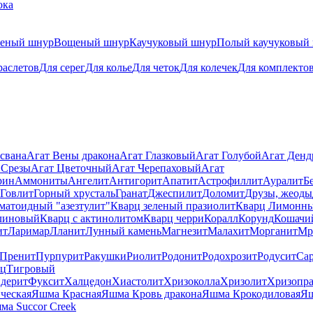
ока
теный шнур
Вощеный шнур
Каучуковый шнур
Полый каучуковый
раслетов
Для серег
Для колье
Для четок
Для колечек
Для комплекто
свана
Агат Вены дракона
Агат Глазковый
Агат Голубой
Агат Ден
 Срезы
Агат Цветочный
Агат Черепаховый
Агат
рин
Аммониты
Ангелит
Антигорит
Апатит
Астрофиллит
Ауралит
Б
Говлит
Горный хрусталь
Гранат
Джеспилит
Доломит
Друзы, жеоды
матоидный "азезтулит"
Кварц зеленый празиолит
Кварц Лимонн
линовый
Кварц с актинолитом
Кварц черри
Коралл
Корунд
Кошачи
ит
Ларимар
Лланит
Лунный камень
Магнезит
Малахит
Морганит
Мр
Пренит
Пурпурит
Ракушки
Риолит
Родонит
Родохрозит
Родусит
Са
рц
Тигровый
дерит
Фуксит
Халцедон
Хиастолит
Хризоколла
Хризолит
Хризопра
ческая
Яшма Красная
Яшма Кровь дракона
Яшма Крокодиловая
Яш
ма Succor Creek