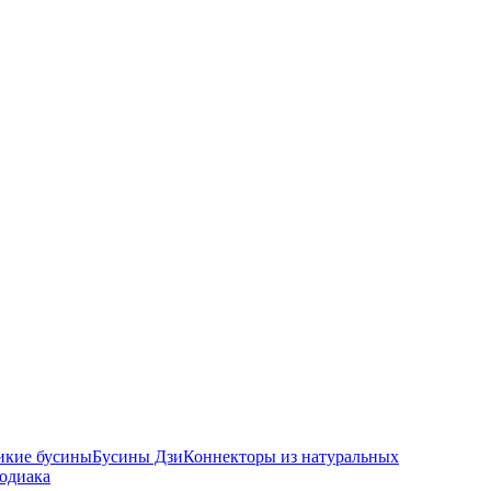
икие бусины
Бусины Дзи
Коннекторы из натуральных
зодиака