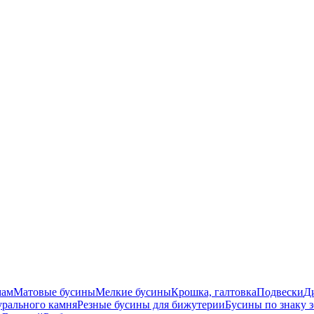
мам
Матовые бусины
Мелкие бусины
Крошка, галтовка
Подвески
Д
урального камня
Резные бусины для бижутерии
Бусины по знаку 