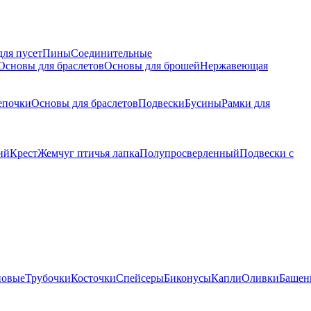
для пусет
Пины
Соединительные
Основы для браслетов
Основы для брошей
Нержавеющая
епочки
Основы для браслетов
Подвески
Бусины
Рамки для
ий
Крест
Жемчуг птичья лапка
Полупросверленный
Подвески с
новые
Трубочки
Косточки
Спейсеры
Биконусы
Капли
Оливки
Башен