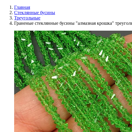
Главная
Стеклянные бусины
Треугольные
Граненые стеклянные бусины "алмазная крошка" треугол