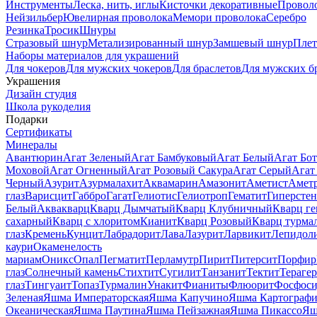
Инструменты
Леска, нить, иглы
Кисточки декоративные
Провол
Нейзильбер
Ювелирная проволока
Мемори проволока
Серебро
Резинка
Тросик
Шнуры
Стразовый шнур
Метализированный шнур
Замшевый шнур
Пле
Наборы материалов для украшений
Для чокеров
Для мужских чокеров
Для браслетов
Для мужских б
Украшения
Дизайн студия
Школа рукоделия
Подарки
Сертификаты
Минералы
Авантюрин
Агат Зеленый
Агат Бамбуковый
Агат Белый
Агат Бот
Моховой
Агат Огненный
Агат Розовый Сакура
Агат Серый
Агат
Черный
Азурит
Азурмалахит
Аквамарин
Амазонит
Аметист
Амет
глаз
Варисцит
Габбро
Гагат
Гелиотис
Гелиотроп
Гематит
Гиперстен
Белый
Аквакварц
Кварц Дымчатый
Кварц Клубничный
Кварц ге
сахарный
Кварц с хлоритом
Кианит
Кварц Розовый
Кварц турма
глаз
Кремень
Кунцит
Лабрадорит
Лава
Лазурит
Ларвикит
Лепидол
каури
Окаменелость
мариам
Оникс
Опал
Пегматит
Перламутр
Пирит
Питерсит
Порфир
глаз
Солнечный камень
Стихтит
Сугилит
Танзанит
Тектит
Тераге
глаз
Тингуаит
Топаз
Турмалин
Унакит
Фианиты
Флюорит
Фосфоси
Зеленая
Яшма Императорская
Яшма Капучино
Яшма Картографи
Океаническая
Яшма Паутина
Яшма Пейзажная
Яшма Пикассо
Яш