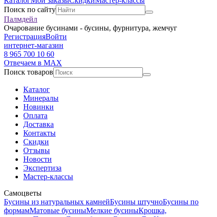
Каталог
Мои заказы
Скидки
Мастер-классы
Поиск по сайту
Палмдейл
Очарование бусинами - бусины, фурнитура, жемчуг
Регистрация
Войти
интернет-магазин
8 965 700 10 60
Отвечаем в MAX
Поиск товаров
Каталог
Минералы
Новинки
Оплата
Доставка
Контакты
Скидки
Отзывы
Новости
Экспертиза
Мастер-классы
Самоцветы
Бусины из натуральных камней
Бусины штучно
Бусины по
формам
Матовые бусины
Мелкие бусины
Крошка,