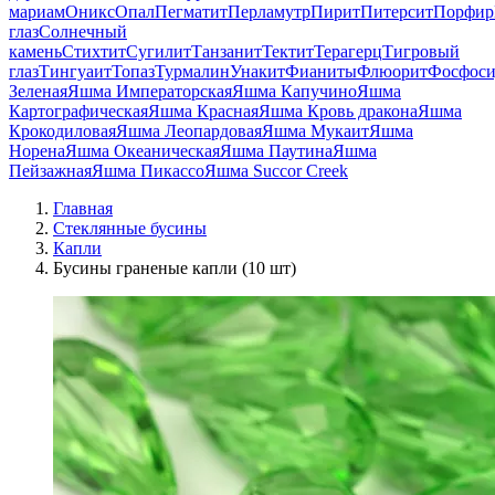
мариам
Оникс
Опал
Пегматит
Перламутр
Пирит
Питерсит
Порфир
глаз
Солнечный
камень
Стихтит
Сугилит
Танзанит
Тектит
Терагерц
Тигровый
глаз
Тингуаит
Топаз
Турмалин
Унакит
Фианиты
Флюорит
Фосфоси
Зеленая
Яшма Императорская
Яшма Капучино
Яшма
Картографическая
Яшма Красная
Яшма Кровь дракона
Яшма
Крокодиловая
Яшма Леопардовая
Яшма Мукаит
Яшма
Норена
Яшма Океаническая
Яшма Паутина
Яшма
Пейзажная
Яшма Пикассо
Яшма Succor Creek
Главная
Стеклянные бусины
Капли
Бусины граненые капли (10 шт)