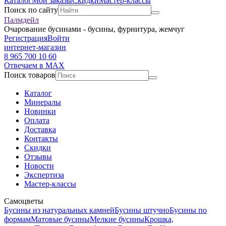
Каталог
Мои заказы
Скидки
Мастер-классы
Поиск по сайту
Палмдейл
Очарование бусинами - бусины, фурнитура, жемчуг
Регистрация
Войти
интернет-магазин
8 965 700 10 60
Отвечаем в MAX
Поиск товаров
Каталог
Минералы
Новинки
Оплата
Доставка
Контакты
Скидки
Отзывы
Новости
Экспертиза
Мастер-классы
Самоцветы
Бусины из натуральных камней
Бусины штучно
Бусины по
формам
Матовые бусины
Мелкие бусины
Крошка,