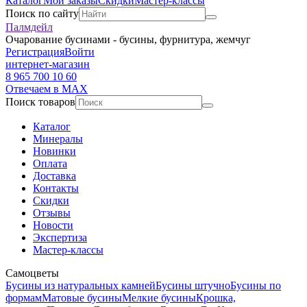
Каталог
Мои заказы
Скидки
Мастер-классы
Поиск по сайту
Палмдейл
Очарование бусинами - бусины, фурнитура, жемчуг
Регистрация
Войти
интернет-магазин
8 965 700 10 60
Отвечаем в MAX
Поиск товаров
Каталог
Минералы
Новинки
Оплата
Доставка
Контакты
Скидки
Отзывы
Новости
Экспертиза
Мастер-классы
Самоцветы
Бусины из натуральных камней
Бусины штучно
Бусины по
формам
Матовые бусины
Мелкие бусины
Крошка,