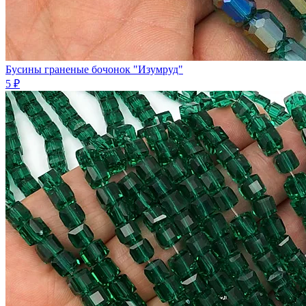
Бусины граненые бочонок "Изумруд"
5 ₽