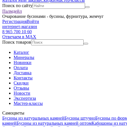
Каталог
Мои заказы
Скидки
Мастер-классы
Поиск по сайту
Палмдейл
Очарование бусинами - бусины, фурнитура, жемчуг
Регистрация
Войти
интернет-магазин
8 965 700 10 60
Отвечаем в MAX
Поиск товаров
Каталог
Минералы
Новинки
Оплата
Доставка
Контакты
Скидки
Отзывы
Новости
Экспертиза
Мастер-классы
Самоцветы
Бусины из натуральных камней
Бусины штучно
Бусины по фор
камней
Бусины из натуральных камней оптом
Кабошоны из нат