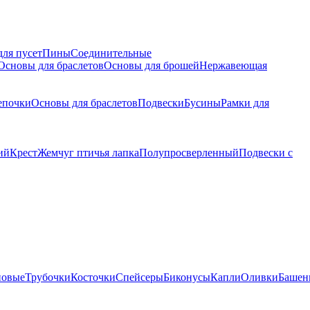
для пусет
Пины
Соединительные
Основы для браслетов
Основы для брошей
Нержавеющая
епочки
Основы для браслетов
Подвески
Бусины
Рамки для
ий
Крест
Жемчуг птичья лапка
Полупросверленный
Подвески с
новые
Трубочки
Косточки
Спейсеры
Биконусы
Капли
Оливки
Башен