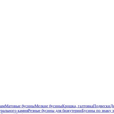
мам
Матовые бусины
Мелкие бусины
Крошка, галтовка
Подвески
Д
урального камня
Резные бусины для бижутерии
Бусины по знаку 