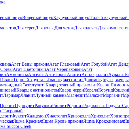
ока
теный шнур
Вощеный шнур
Каучуковый шнур
Полый каучуковый
раслетов
Для серег
Для колье
Для четок
Для колечек
Для комплекто
свана
Агат Вены дракона
Агат Глазковый
Агат Голубой
Агат Ден
 Срезы
Агат Цветочный
Агат Черепаховый
Агат
рин
Аммониты
Ангелит
Антигорит
Апатит
Астрофиллит
Ауралит
Б
Говлит
Горный хрусталь
Гранат
Джеспилит
Доломит
Друзы, жеоды
матоидный "азезтулит"
Кварц зеленый празиолит
Кварц Лимонн
линовый
Кварц с актинолитом
Кварц черри
Коралл
Корунд
Кошачи
ит
Ларимар
Лланит
Лунный камень
Магнезит
Малахит
Морганит
Мр
Пренит
Пурпурит
Ракушки
Риолит
Родонит
Родохрозит
Родусит
Са
рц
Тигровый
дерит
Фуксит
Халцедон
Хиастолит
Хризоколла
Хризолит
Хризопра
ческая
Яшма Красная
Яшма Кровь дракона
Яшма Крокодиловая
Яш
ма Succor Creek