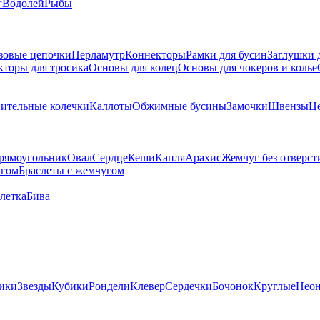
г
Водолей
Рыбы
зовые цепочки
Перламутр
Коннекторы
Рамки для бусин
Заглушки 
кторы для тросика
Основы для колец
Основы для чокеров и колье
ительные колечки
Каллоты
Обжимные бусины
Замочки
Швензы
Ц
рямоугольник
Овал
Сердце
Кеши
Капля
Арахис
Жемчуг без отверст
угом
Браслеты с жемчугом
летка
Бива
ики
Звезды
Кубики
Рондели
Клевер
Сердечки
Бочонок
Круглые
Нео