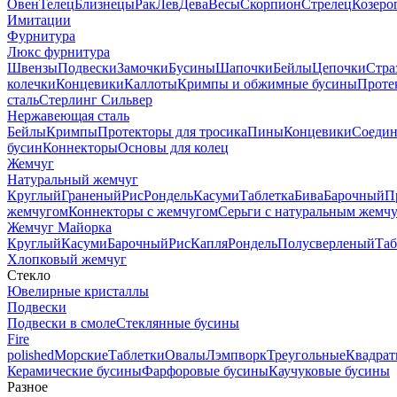
Овен
Телец
Близнецы
Рак
Лев
Дева
Весы
Скорпион
Стрелец
Козеро
Имитации
Фурнитура
Люкс фурнитура
Швензы
Подвески
Замочки
Бусины
Шапочки
Бейлы
Цепочки
Стра
колечки
Концевики
Каллоты
Кримпы и обжимные бусины
Проте
сталь
Стерлинг Сильвер
Нержавеющая сталь
Бейлы
Кримпы
Протекторы для тросика
Пины
Концевики
Соедин
бусин
Коннекторы
Основы для колец
Жемчуг
Натуральный жемчуг
Круглый
Граненый
Рис
Рондель
Касуми
Таблетка
Бива
Барочный
П
жемчугом
Коннекторы с жемчугом
Серьги с натуральным жемч
Жемчуг Майорка
Круглый
Касуми
Барочный
Рис
Капля
Рондель
Полусверленый
Таб
Хлопковый жемчуг
Стекло
Ювелирные кристаллы
Подвески
Подвески в смоле
Стеклянные бусины
Fire
polished
Морские
Таблетки
Овалы
Лэмпворк
Треугольные
Квадрат
Керамические бусины
Фарфоровые бусины
Каучуковые бусины
Разное