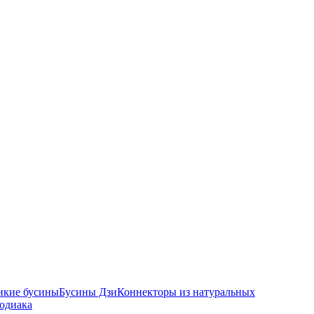
икие бусины
Бусины Дзи
Коннекторы из натуральных
зодиака