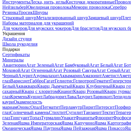
Инструменты
Леска, нить, иглы
Кисточки декоративные
Провол
Нейзильбер
Ювелирная проволока
Мемори проволока
Серебро
Резинка
Тросик
Шнуры
Стразовый шнур
Метализированный шнур
Замшевый шнур
Пле
Наборы материалов для украшений
Для чокеров
Для мужских чокеров
Для браслетов
Для мужских б
Украшения
Дизайн студия
Школа рукоделия
Подарки
Сертификаты
Минералы
Авантюрин
Агат Зеленый
Агат Бамбуковый
Агат Белый
Агат Бот
Моховой
Агат Огненный
Агат Розовый Сакура
Агат Серый
Агат
Черный
Азурит
Азурмалахит
Аквамарин
Амазонит
Аметист
Амет
глаз
Варисцит
Габбро
Гагат
Гелиотис
Гелиотроп
Гематит
Гиперстен
Белый
Аквакварц
Кварц Дымчатый
Кварц Клубничный
Кварц ге
сахарный
Кварц с хлоритом
Кианит
Кварц Розовый
Кварц турма
глаз
Кремень
Кунцит
Лабрадорит
Лава
Лазурит
Ларвикит
Лепидол
каури
Окаменелость
мариам
Оникс
Опал
Пегматит
Перламутр
Пирит
Питерсит
Порфир
глаз
Солнечный камень
Стихтит
Сугилит
Танзанит
Тектит
Тераге
глаз
Тингуаит
Топаз
Турмалин
Унакит
Фианиты
Флюорит
Фосфоси
Зеленая
Яшма Императорская
Яшма Капучино
Яшма Картографи
Океаническая
Яшма Паутина
Яшма Пейзажная
Яшма Пикассо
Яш