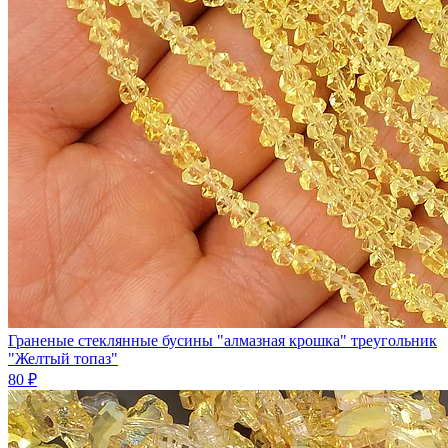
Граненые стеклянные бусины "алмазная крошка" треугольник
"Желтый топаз"
80 ₽