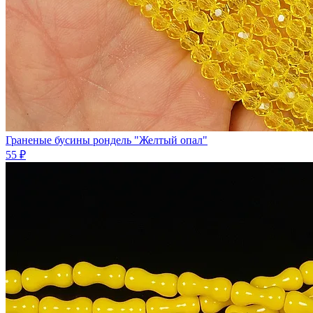
Граненые бусины рондель "Желтый опал"
55 ₽