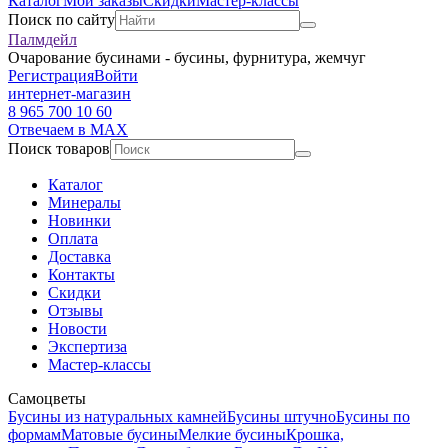
Каталог
Мои заказы
Скидки
Мастер-классы
Поиск по сайту
Палмдейл
Очарование бусинами - бусины, фурнитура, жемчуг
Регистрация
Войти
интернет-магазин
8 965 700 10 60
Отвечаем в MAX
Поиск товаров
Каталог
Минералы
Новинки
Оплата
Доставка
Контакты
Скидки
Отзывы
Новости
Экспертиза
Мастер-классы
Самоцветы
Бусины из натуральных камней
Бусины штучно
Бусины по
формам
Матовые бусины
Мелкие бусины
Крошка,