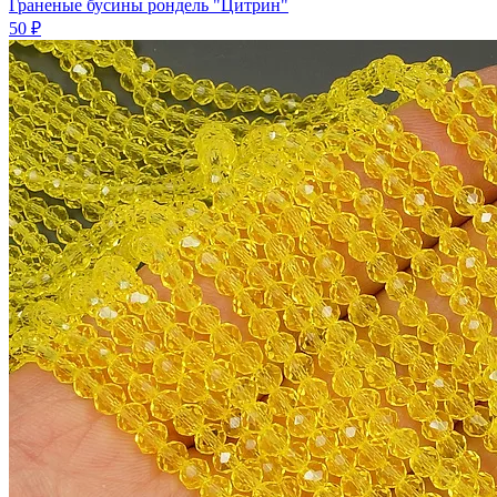
Граненые бусины рондель "Цитрин"
50 ₽