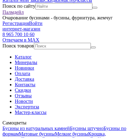
Каталог
Мои заказы
Скидки
Мастер-классы
Поиск по сайту
Палмдейл
Очарование бусинами - бусины, фурнитура, жемчуг
Регистрация
Войти
интернет-магазин
8 965 700 10 60
Отвечаем в MAX
Поиск товаров
Каталог
Минералы
Новинки
Оплата
Доставка
Контакты
Скидки
Отзывы
Новости
Экспертиза
Мастер-классы
Самоцветы
Бусины из натуральных камней
Бусины штучно
Бусины по
формам
Матовые бусины
Мелкие бусины
Крошка,