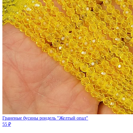
Граненые бусины рондель "Желтый опал"
55 ₽