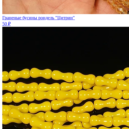
Граненые бусины рондель "Цитрин"
50 ₽