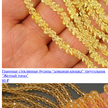
Граненые стеклянные бусины "алмазная крошка" треугольник
"Желтый топаз"
80 ₽