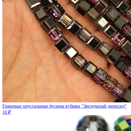
Граненые хрустальные бусины кубики "Звездчатый диопсид"
10 ₽