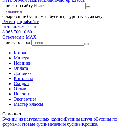
Каталог
Мои заказы
Скидки
Мастер-классы
Поиск по сайту
Палмдейл
Очарование бусинами - бусины, фурнитура, жемчуг
Регистрация
Войти
интернет-магазин
8 965 700 10 60
Отвечаем в MAX
Поиск товаров
Каталог
Минералы
Новинки
Оплата
Доставка
Контакты
Скидки
Отзывы
Новости
Экспертиза
Мастер-классы
Самоцветы
Бусины из натуральных камней
Бусины штучно
Бусины по
формам
Матовые бусины
Мелкие бусины
Крошка,