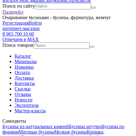
Каталог
Мои заказы
Скидки
Мастер-классы
Поиск по сайту
Палмдейл
Очарование бусинами - бусины, фурнитура, жемчуг
Регистрация
Войти
интернет-магазин
8 965 700 10 60
Отвечаем в MAX
Поиск товаров
Каталог
Минералы
Новинки
Оплата
Доставка
Контакты
Скидки
Отзывы
Новости
Экспертиза
Мастер-классы
Самоцветы
Бусины из натуральных камней
Бусины штучно
Бусины по
формам
Матовые бусины
Мелкие бусины
Крошка,