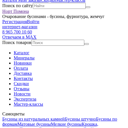
Каталог
Мои заказы
Скидки
Мастер-классы
Поиск по сайту
Норт Помона
Очарование бусинами - бусины, фурнитура, жемчуг
Регистрация
Войти
интернет-магазин
8 965 700 10 60
Отвечаем в MAX
Поиск товаров
Каталог
Минералы
Новинки
Оплата
Доставка
Контакты
Скидки
Отзывы
Новости
Экспертиза
Мастер-классы
Самоцветы
Бусины из натуральных камней
Бусины штучно
Бусины по
формам
Матовые бусины
Мелкие бусины
Крошка,