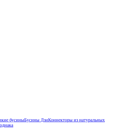
икие бусины
Бусины Дзи
Коннекторы из натуральных
зодиака