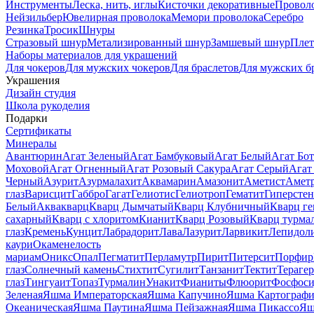
Инструменты
Леска, нить, иглы
Кисточки декоративные
Провол
Нейзильбер
Ювелирная проволока
Мемори проволока
Серебро
Резинка
Тросик
Шнуры
Стразовый шнур
Метализированный шнур
Замшевый шнур
Пле
Наборы материалов для украшений
Для чокеров
Для мужских чокеров
Для браслетов
Для мужских б
Украшения
Дизайн студия
Школа рукоделия
Подарки
Сертификаты
Минералы
Авантюрин
Агат Зеленый
Агат Бамбуковый
Агат Белый
Агат Бот
Моховой
Агат Огненный
Агат Розовый Сакура
Агат Серый
Агат
Черный
Азурит
Азурмалахит
Аквамарин
Амазонит
Аметист
Амет
глаз
Варисцит
Габбро
Гагат
Гелиотис
Гелиотроп
Гематит
Гиперстен
Белый
Аквакварц
Кварц Дымчатый
Кварц Клубничный
Кварц ге
сахарный
Кварц с хлоритом
Кианит
Кварц Розовый
Кварц турма
глаз
Кремень
Кунцит
Лабрадорит
Лава
Лазурит
Ларвикит
Лепидол
каури
Окаменелость
мариам
Оникс
Опал
Пегматит
Перламутр
Пирит
Питерсит
Порфир
глаз
Солнечный камень
Стихтит
Сугилит
Танзанит
Тектит
Тераге
глаз
Тингуаит
Топаз
Турмалин
Унакит
Фианиты
Флюорит
Фосфоси
Зеленая
Яшма Императорская
Яшма Капучино
Яшма Картографи
Океаническая
Яшма Паутина
Яшма Пейзажная
Яшма Пикассо
Яш