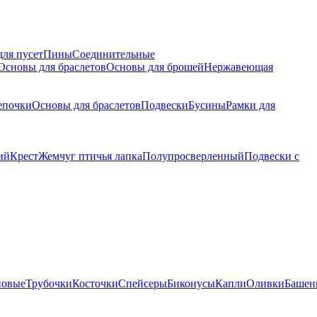
для пусет
Пины
Соединительные
Основы для браслетов
Основы для брошей
Нержавеющая
епочки
Основы для браслетов
Подвески
Бусины
Рамки для
ий
Крест
Жемчуг птичья лапка
Полупросверленный
Подвески с
новые
Трубочки
Косточки
Спейсеры
Биконусы
Капли
Оливки
Башен