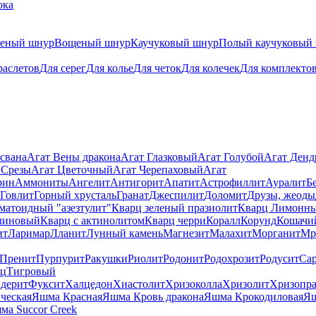
ока
теный шнур
Вощеный шнур
Каучуковый шнур
Полый каучуковый
раслетов
Для серег
Для колье
Для четок
Для колечек
Для комплекто
свана
Агат Вены дракона
Агат Глазковый
Агат Голубой
Агат Ден
 Срезы
Агат Цветочный
Агат Черепаховый
Агат
рин
Аммониты
Ангелит
Антигорит
Апатит
Астрофиллит
Ауралит
Б
Говлит
Горный хрусталь
Гранат
Джеспилит
Доломит
Друзы, жеоды
матоидный "азезтулит"
Кварц зеленый празиолит
Кварц Лимонн
линовый
Кварц с актинолитом
Кварц черри
Коралл
Корунд
Кошачи
ит
Ларимар
Лланит
Лунный камень
Магнезит
Малахит
Морганит
Мр
Пренит
Пурпурит
Ракушки
Риолит
Родонит
Родохрозит
Родусит
Са
рц
Тигровый
дерит
Фуксит
Халцедон
Хиастолит
Хризоколла
Хризолит
Хризопра
ческая
Яшма Красная
Яшма Кровь дракона
Яшма Крокодиловая
Яш
ма Succor Creek