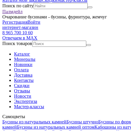
Каталог
Мои заказы
Скидки
Мастер-классы
Поиск по сайту
Палмдейл
Очарование бусинами - бусины, фурнитура, жемчуг
Регистрация
Войти
интернет-магазин
8 965 700 10 60
Отвечаем в MAX
Поиск товаров
Каталог
Минералы
Новинки
Оплата
Доставка
Контакты
Скидки
Отзывы
Новости
Экспертиза
Мастер-классы
Самоцветы
Бусины из натуральных камней
Бусины штучно
Бусины по фор
камней
Бусины из натуральных камней оптом
Кабошоны из нат