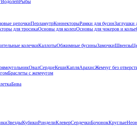
г
Водолей
Рыбы
зовые цепочки
Перламутр
Коннекторы
Рамки для бусин
Заглушки 
кторы для тросика
Основы для колец
Основы для чокеров и колье
ительные колечки
Каллоты
Обжимные бусины
Замочки
Швензы
Ц
рямоугольник
Овал
Сердце
Кеши
Капля
Арахис
Жемчуг без отверст
угом
Браслеты с жемчугом
летка
Бива
ики
Звезды
Кубики
Рондели
Клевер
Сердечки
Бочонок
Круглые
Нео