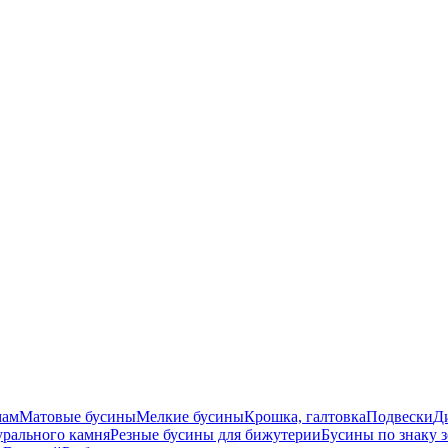
мам
Матовые бусины
Мелкие бусины
Крошка, галтовка
Подвески
Д
урального камня
Резные бусины для бижутерии
Бусины по знаку 