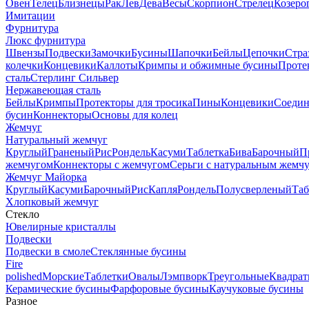
Овен
Телец
Близнецы
Рак
Лев
Дева
Весы
Скорпион
Стрелец
Козеро
Имитации
Фурнитура
Люкс фурнитура
Швензы
Подвески
Замочки
Бусины
Шапочки
Бейлы
Цепочки
Стра
колечки
Концевики
Каллоты
Кримпы и обжимные бусины
Проте
сталь
Стерлинг Сильвер
Нержавеющая сталь
Бейлы
Кримпы
Протекторы для тросика
Пины
Концевики
Соедин
бусин
Коннекторы
Основы для колец
Жемчуг
Натуральный жемчуг
Круглый
Граненый
Рис
Рондель
Касуми
Таблетка
Бива
Барочный
П
жемчугом
Коннекторы с жемчугом
Серьги с натуральным жемч
Жемчуг Майорка
Круглый
Касуми
Барочный
Рис
Капля
Рондель
Полусверленый
Таб
Хлопковый жемчуг
Стекло
Ювелирные кристаллы
Подвески
Подвески в смоле
Стеклянные бусины
Fire
polished
Морские
Таблетки
Овалы
Лэмпворк
Треугольные
Квадрат
Керамические бусины
Фарфоровые бусины
Каучуковые бусины
Разное