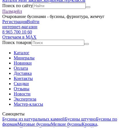
Каталог
Мои заказы
Скидки
Мастер-классы
Поиск по сайту
Палмдейл
Очарование бусинами - бусины, фурнитура, жемчуг
Регистрация
Войти
интернет-магазин
8 965 700 10 60
Отвечаем в MAX
Поиск товаров
Каталог
Минералы
Новинки
Оплата
Доставка
Контакты
Скидки
Отзывы
Новости
Экспертиза
Мастер-классы
Самоцветы
Бусины из натуральных камней
Бусины штучно
Бусины по
формам
Матовые бусины
Мелкие бусины
Крошка,