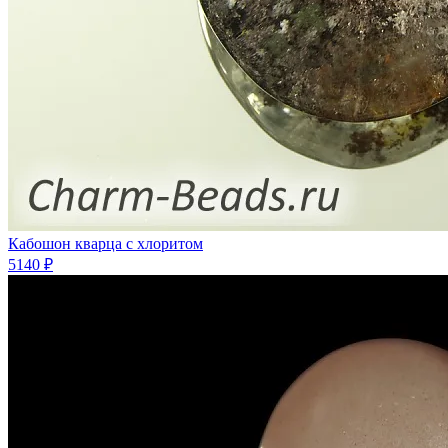
Кабошон кварца с хлоритом
5140 ₽