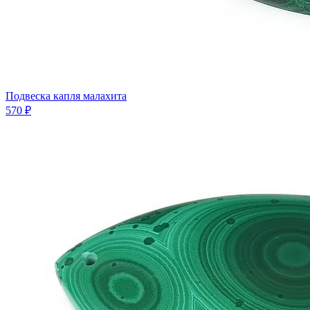
Подвеска капля малахита
570 ₽