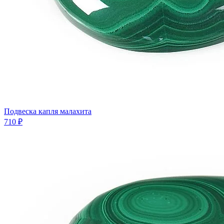
Подвеска капля малахита
710 ₽