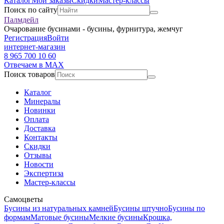
Каталог
Мои заказы
Скидки
Мастер-классы
Поиск по сайту
Палмдейл
Очарование бусинами - бусины, фурнитура, жемчуг
Регистрация
Войти
интернет-магазин
8 965 700 10 60
Отвечаем в MAX
Поиск товаров
Каталог
Минералы
Новинки
Оплата
Доставка
Контакты
Скидки
Отзывы
Новости
Экспертиза
Мастер-классы
Самоцветы
Бусины из натуральных камней
Бусины штучно
Бусины по
формам
Матовые бусины
Мелкие бусины
Крошка,