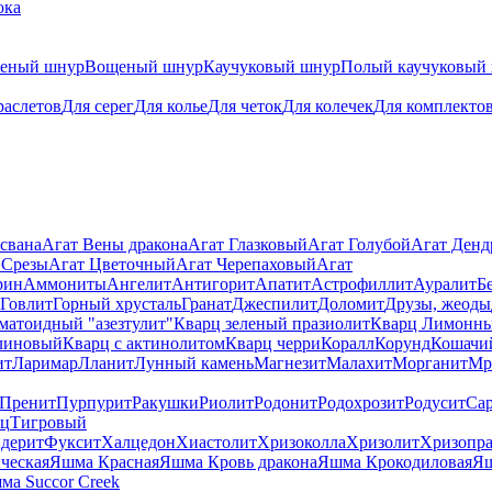
ока
теный шнур
Вощеный шнур
Каучуковый шнур
Полый каучуковый
раслетов
Для серег
Для колье
Для четок
Для колечек
Для комплекто
свана
Агат Вены дракона
Агат Глазковый
Агат Голубой
Агат Ден
 Срезы
Агат Цветочный
Агат Черепаховый
Агат
рин
Аммониты
Ангелит
Антигорит
Апатит
Астрофиллит
Ауралит
Б
Говлит
Горный хрусталь
Гранат
Джеспилит
Доломит
Друзы, жеоды
матоидный "азезтулит"
Кварц зеленый празиолит
Кварц Лимонн
линовый
Кварц с актинолитом
Кварц черри
Коралл
Корунд
Кошачи
ит
Ларимар
Лланит
Лунный камень
Магнезит
Малахит
Морганит
Мр
Пренит
Пурпурит
Ракушки
Риолит
Родонит
Родохрозит
Родусит
Са
рц
Тигровый
дерит
Фуксит
Халцедон
Хиастолит
Хризоколла
Хризолит
Хризопра
ческая
Яшма Красная
Яшма Кровь дракона
Яшма Крокодиловая
Яш
ма Succor Creek