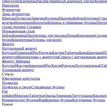
Овен
Телец
Близнецы
Рак
Лев
Дева
Весы
Скорпион
Стрелец
Козеро
Имитации
Фурнитура
Люкс фурнитура
Швензы
Подвески
Замочки
Бусины
Шапочки
Бейлы
Цепочки
Стра
колечки
Концевики
Каллоты
Кримпы и обжимные бусины
Проте
сталь
Стерлинг Сильвер
Нержавеющая сталь
Бейлы
Кримпы
Протекторы для тросика
Пины
Концевики
Соедин
бусин
Коннекторы
Основы для колец
Жемчуг
Натуральный жемчуг
Круглый
Граненый
Рис
Рондель
Касуми
Таблетка
Бива
Барочный
П
жемчугом
Коннекторы с жемчугом
Серьги с натуральным жемч
Жемчуг Майорка
Круглый
Касуми
Барочный
Рис
Капля
Рондель
Полусверленый
Таб
Хлопковый жемчуг
Стекло
Ювелирные кристаллы
Подвески
Подвески в смоле
Стеклянные бусины
Fire
polished
Морские
Таблетки
Овалы
Лэмпворк
Треугольные
Квадрат
Керамические бусины
Фарфоровые бусины
Каучуковые бусины
Разное