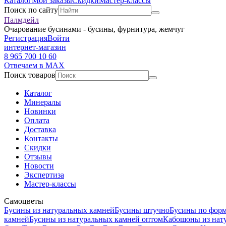
Каталог
Мои заказы
Скидки
Мастер-классы
Поиск по сайту
Палмдейл
Очарование бусинами - бусины, фурнитура, жемчуг
Регистрация
Войти
интернет-магазин
8 965 700 10 60
Отвечаем в MAX
Поиск товаров
Каталог
Минералы
Новинки
Оплата
Доставка
Контакты
Скидки
Отзывы
Новости
Экспертиза
Мастер-классы
Самоцветы
Бусины из натуральных камней
Бусины штучно
Бусины по фор
камней
Бусины из натуральных камней оптом
Кабошоны из нат