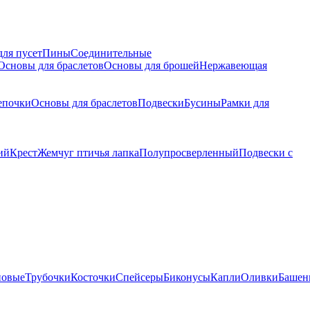
для пусет
Пины
Соединительные
Основы для браслетов
Основы для брошей
Нержавеющая
епочки
Основы для браслетов
Подвески
Бусины
Рамки для
ий
Крест
Жемчуг птичья лапка
Полупросверленный
Подвески с
новые
Трубочки
Косточки
Спейсеры
Биконусы
Капли
Оливки
Башен