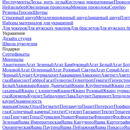
Инструменты
Леска, нить, иглы
Кисточки декоративные
Провол
Нейзильбер
Ювелирная проволока
Мемори проволока
Серебро
Резинка
Тросик
Шнуры
Стразовый шнур
Метализированный шнур
Замшевый шнур
Пле
Наборы материалов для украшений
Для чокеров
Для мужских чокеров
Для браслетов
Для мужских б
Украшения
Дизайн студия
Школа рукоделия
Подарки
Сертификаты
Минералы
Авантюрин
Агат Зеленый
Агат Бамбуковый
Агат Белый
Агат Бот
Моховой
Агат Огненный
Агат Розовый Сакура
Агат Серый
Агат
Черный
Азурит
Азурмалахит
Аквамарин
Амазонит
Аметист
Амет
глаз
Варисцит
Габбро
Гагат
Гелиотис
Гелиотроп
Гематит
Гиперстен
Белый
Аквакварц
Кварц Дымчатый
Кварц Клубничный
Кварц ге
сахарный
Кварц с хлоритом
Кианит
Кварц Розовый
Кварц турма
глаз
Кремень
Кунцит
Лабрадорит
Лава
Лазурит
Ларвикит
Лепидол
каури
Окаменелость
мариам
Оникс
Опал
Пегматит
Перламутр
Пирит
Питерсит
Порфир
глаз
Солнечный камень
Стихтит
Сугилит
Танзанит
Тектит
Тераге
глаз
Тингуаит
Топаз
Турмалин
Унакит
Фианиты
Флюорит
Фосфоси
Зеленая
Яшма Императорская
Яшма Капучино
Яшма Картографи
Океаническая
Яшма Паутина
Яшма Пейзажная
Яшма Пикассо
Яш