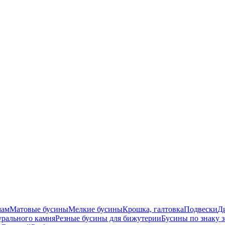
мам
Матовые бусины
Мелкие бусины
Крошка, галтовка
Подвески
Д
урального камня
Резные бусины для бижутерии
Бусины по знаку 