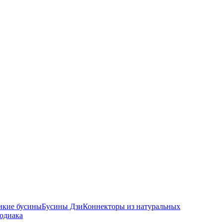
икие бусины
Бусины Дзи
Коннекторы из натуральных
зодиака