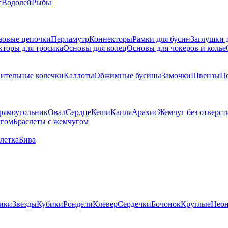
г
Водолей
Рыбы
зовые цепочки
Перламутр
Коннекторы
Рамки для бусин
Заглушки 
кторы для тросика
Основы для колец
Основы для чокеров и колье
ительные колечки
Каллоты
Обжимные бусины
Замочки
Швензы
Ц
рямоугольник
Овал
Сердце
Кеши
Капля
Арахис
Жемчуг без отверст
угом
Браслеты с жемчугом
летка
Бива
ики
Звезды
Кубики
Рондели
Клевер
Сердечки
Бочонок
Круглые
Нео