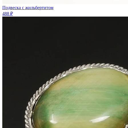
Подвеска с жильбертитом
488 ₽