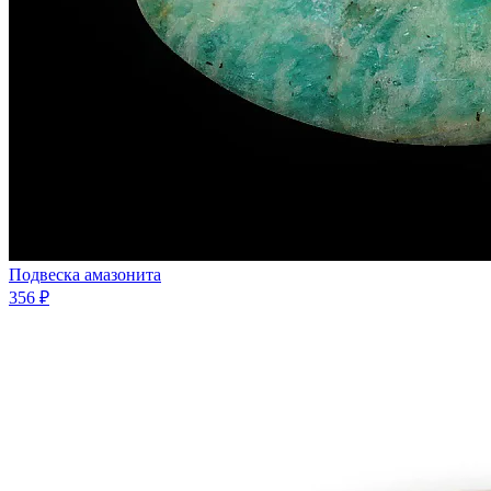
Подвеска амазонита
356 ₽