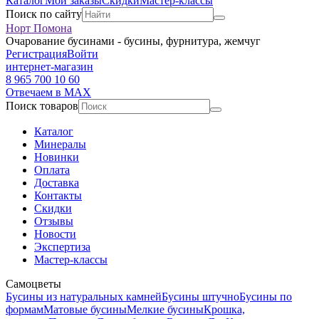
Каталог
Мои заказы
Скидки
Мастер-классы
Поиск по сайту
Норт Помона
Очарование бусинами - бусины, фурнитура, жемчуг
Регистрация
Войти
интернет-магазин
8 965 700 10 60
Отвечаем в MAX
Поиск товаров
Каталог
Минералы
Новинки
Оплата
Доставка
Контакты
Скидки
Отзывы
Новости
Экспертиза
Мастер-классы
Самоцветы
Бусины из натуральных камней
Бусины штучно
Бусины по
формам
Матовые бусины
Мелкие бусины
Крошка,