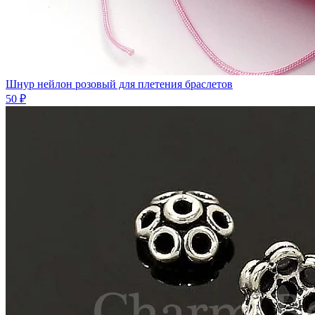
Шнур нейлон розовый для плетения браслетов
50 ₽