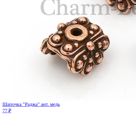
Шапочка "Раджа" ант. медь
77 ₽