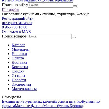
Каталог
Мои заказы
Скидки
Мастер-классы
Поиск по сайту
Палмдейл
Очарование бусинами - бусины, фурнитура, жемчуг
Регистрация
Войти
интернет-магазин
8 965 700 10 60
Отвечаем в MAX
Поиск товаров
Каталог
Минералы
Новинки
Оплата
Доставка
Контакты
Скидки
Отзывы
Новости
Экспертиза
Мастер-классы
Самоцветы
Бусины из натуральных камней
Бусины штучно
Бусины по
формам
Матовые бусины
Мелкие бусины
Крошка,