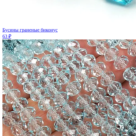
Бусины граненые биконус
63 ₽