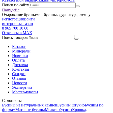
Каталог
Мои заказы
Скидки
Мастер-классы
Поиск по сайту
Палмдейл
Очарование бусинами - бусины, фурнитура, жемчуг
Регистрация
Войти
интернет-магазин
8 965 700 10 60
Отвечаем в MAX
Поиск товаров
Каталог
Минералы
Новинки
Оплата
Доставка
Контакты
Скидки
Отзывы
Новости
Экспертиза
Мастер-классы
Самоцветы
Бусины из натуральных камней
Бусины штучно
Бусины по
формам
Матовые бусины
Мелкие бусины
Крошка,