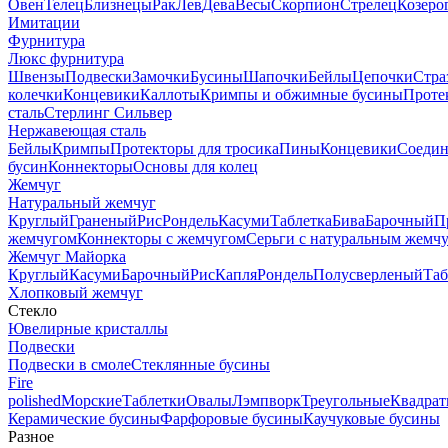
Овен
Телец
Близнецы
Рак
Лев
Дева
Весы
Скорпион
Стрелец
Козеро
Имитации
Фурнитура
Люкс фурнитура
Швензы
Подвески
Замочки
Бусины
Шапочки
Бейлы
Цепочки
Стра
колечки
Концевики
Каллоты
Кримпы и обжимные бусины
Проте
сталь
Стерлинг Сильвер
Нержавеющая сталь
Бейлы
Кримпы
Протекторы для тросика
Пины
Концевики
Соедин
бусин
Коннекторы
Основы для колец
Жемчуг
Натуральный жемчуг
Круглый
Граненый
Рис
Рондель
Касуми
Таблетка
Бива
Барочный
П
жемчугом
Коннекторы с жемчугом
Серьги с натуральным жемч
Жемчуг Майорка
Круглый
Касуми
Барочный
Рис
Капля
Рондель
Полусверленый
Таб
Хлопковый жемчуг
Стекло
Ювелирные кристаллы
Подвески
Подвески в смоле
Стеклянные бусины
Fire
polished
Морские
Таблетки
Овалы
Лэмпворк
Треугольные
Квадрат
Керамические бусины
Фарфоровые бусины
Каучуковые бусины
Разное