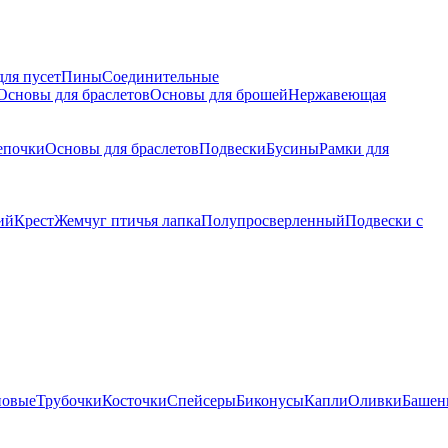
для пусет
Пины
Соединительные
Основы для браслетов
Основы для брошей
Нержавеющая
епочки
Основы для браслетов
Подвески
Бусины
Рамки для
ий
Крест
Жемчуг птичья лапка
Полупросверленный
Подвески с
новые
Трубочки
Косточки
Спейсеры
Биконусы
Капли
Оливки
Башен