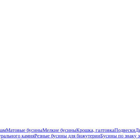
мам
Матовые бусины
Мелкие бусины
Крошка, галтовка
Подвески
Д
урального камня
Резные бусины для бижутерии
Бусины по знаку 