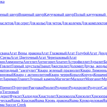
ока
теный шнур
Вощеный шнур
Каучуковый шнур
Полый каучуковый
раслетов
Для серег
Для колье
Для четок
Для колечек
Для комплекто
свана
Агат Вены дракона
Агат Глазковый
Агат Голубой
Агат Ден
 Срезы
Агат Цветочный
Агат Черепаховый
Агат
рин
Аммониты
Ангелит
Антигорит
Апатит
Астрофиллит
Ауралит
Б
Говлит
Горный хрусталь
Гранат
Джеспилит
Доломит
Друзы, жеоды
матоидный "азезтулит"
Кварц зеленый празиолит
Кварц Лимонн
линовый
Кварц с актинолитом
Кварц черри
Коралл
Корунд
Кошачи
ит
Ларимар
Лланит
Лунный камень
Магнезит
Малахит
Морганит
Мр
Пренит
Пурпурит
Ракушки
Риолит
Родонит
Родохрозит
Родусит
Са
рц
Тигровый
дерит
Фуксит
Халцедон
Хиастолит
Хризоколла
Хризолит
Хризопра
ческая
Яшма Красная
Яшма Кровь дракона
Яшма Крокодиловая
Яш
ма Succor Creek