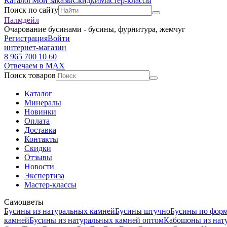
Каталог
Мои заказы
Скидки
Мастер-классы
Поиск по сайту
Палмдейл
Очарование бусинами - бусины, фурнитура, жемчуг
Регистрация
Войти
интернет-магазин
8 965 700 10 60
Отвечаем в MAX
Поиск товаров
Каталог
Минералы
Новинки
Оплата
Доставка
Контакты
Скидки
Отзывы
Новости
Экспертиза
Мастер-классы
Самоцветы
Бусины из натуральных камней
Бусины штучно
Бусины по фор
камней
Бусины из натуральных камней оптом
Кабошоны из нат