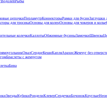
г
Водолей
Рыбы
зовые цепочки
Перламутр
Коннекторы
Рамки для бусин
Заглушки 
кторы для тросика
Основы для колец
Основы для чокеров и колье
ительные колечки
Каллоты
Обжимные бусины
Замочки
Швензы
Ц
рямоугольник
Овал
Сердце
Кеши
Капля
Арахис
Жемчуг без отверст
угом
Браслеты с жемчугом
летка
Бива
ики
Звезды
Кубики
Рондели
Клевер
Сердечки
Бочонок
Круглые
Нео