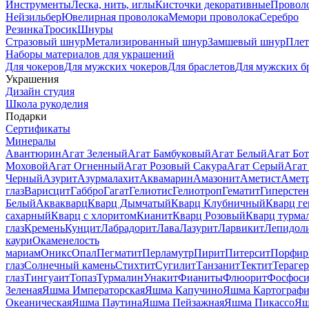
Инструменты
Леска, нить, иглы
Кисточки декоративные
Провол
Нейзильбер
Ювелирная проволока
Мемори проволока
Серебро
Резинка
Тросик
Шнуры
Стразовый шнур
Метализированный шнур
Замшевый шнур
Пле
Наборы материалов для украшений
Для чокеров
Для мужских чокеров
Для браслетов
Для мужских б
Украшения
Дизайн студия
Школа рукоделия
Подарки
Сертификаты
Минералы
Авантюрин
Агат Зеленый
Агат Бамбуковый
Агат Белый
Агат Бот
Моховой
Агат Огненный
Агат Розовый Сакура
Агат Серый
Агат
Черный
Азурит
Азурмалахит
Аквамарин
Амазонит
Аметист
Амет
глаз
Варисцит
Габбро
Гагат
Гелиотис
Гелиотроп
Гематит
Гиперстен
Белый
Аквакварц
Кварц Дымчатый
Кварц Клубничный
Кварц ге
сахарный
Кварц с хлоритом
Кианит
Кварц Розовый
Кварц турма
глаз
Кремень
Кунцит
Лабрадорит
Лава
Лазурит
Ларвикит
Лепидол
каури
Окаменелость
мариам
Оникс
Опал
Пегматит
Перламутр
Пирит
Питерсит
Порфир
глаз
Солнечный камень
Стихтит
Сугилит
Танзанит
Тектит
Тераге
глаз
Тингуаит
Топаз
Турмалин
Унакит
Фианиты
Флюорит
Фосфоси
Зеленая
Яшма Императорская
Яшма Капучино
Яшма Картографи
Океаническая
Яшма Паутина
Яшма Пейзажная
Яшма Пикассо
Яш