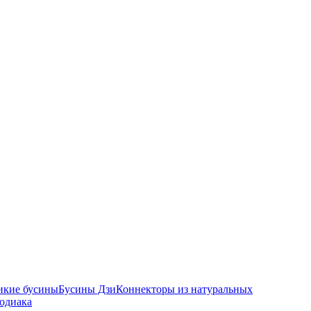
икие бусины
Бусины Дзи
Коннекторы из натуральных
зодиака