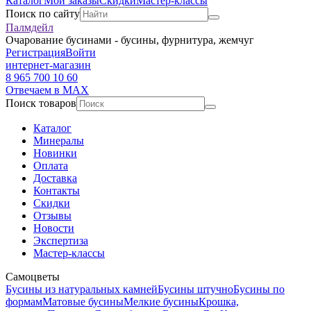
Каталог
Мои заказы
Скидки
Мастер-классы
Поиск по сайту
Палмдейл
Очарование бусинами - бусины, фурнитура, жемчуг
Регистрация
Войти
интернет-магазин
8 965 700 10 60
Отвечаем в MAX
Поиск товаров
Каталог
Минералы
Новинки
Оплата
Доставка
Контакты
Скидки
Отзывы
Новости
Экспертиза
Мастер-классы
Самоцветы
Бусины из натуральных камней
Бусины штучно
Бусины по
формам
Матовые бусины
Мелкие бусины
Крошка,