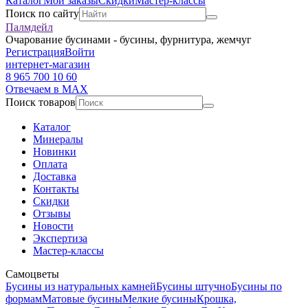
Каталог
Мои заказы
Скидки
Мастер-классы
Поиск по сайту
Палмдейл
Очарование бусинами - бусины, фурнитура, жемчуг
Регистрация
Войти
интернет-магазин
8 965 700 10 60
Отвечаем в MAX
Поиск товаров
Каталог
Минералы
Новинки
Оплата
Доставка
Контакты
Скидки
Отзывы
Новости
Экспертиза
Мастер-классы
Самоцветы
Бусины из натуральных камней
Бусины штучно
Бусины по
формам
Матовые бусины
Мелкие бусины
Крошка,