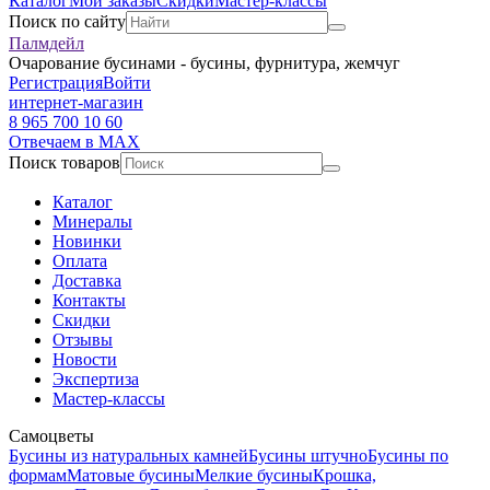
Каталог
Мои заказы
Скидки
Мастер-классы
Поиск по сайту
Палмдейл
Очарование бусинами - бусины, фурнитура, жемчуг
Регистрация
Войти
интернет-магазин
8 965 700 10 60
Отвечаем в MAX
Поиск товаров
Каталог
Минералы
Новинки
Оплата
Доставка
Контакты
Скидки
Отзывы
Новости
Экспертиза
Мастер-классы
Самоцветы
Бусины из натуральных камней
Бусины штучно
Бусины по
формам
Матовые бусины
Мелкие бусины
Крошка,