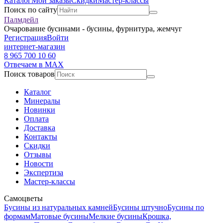
Каталог
Мои заказы
Скидки
Мастер-классы
Поиск по сайту
Палмдейл
Очарование бусинами - бусины, фурнитура, жемчуг
Регистрация
Войти
интернет-магазин
8 965 700 10 60
Отвечаем в MAX
Поиск товаров
Каталог
Минералы
Новинки
Оплата
Доставка
Контакты
Скидки
Отзывы
Новости
Экспертиза
Мастер-классы
Самоцветы
Бусины из натуральных камней
Бусины штучно
Бусины по
формам
Матовые бусины
Мелкие бусины
Крошка,