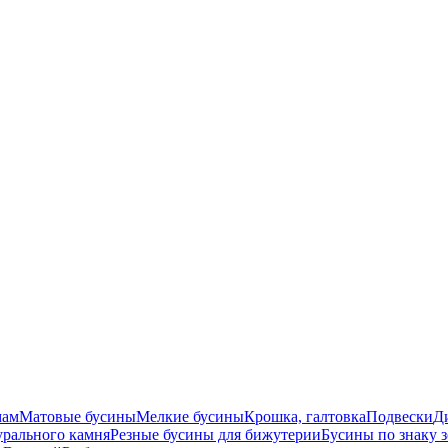
мам
Матовые бусины
Мелкие бусины
Крошка, галтовка
Подвески
Д
урального камня
Резные бусины для бижутерии
Бусины по знаку 