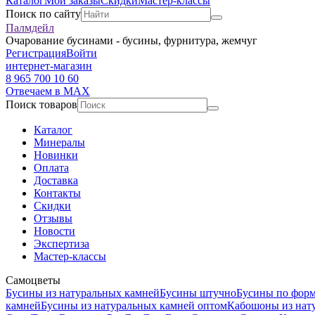
Каталог
Мои заказы
Скидки
Мастер-классы
Поиск по сайту
Палмдейл
Очарование бусинами - бусины, фурнитура, жемчуг
Регистрация
Войти
интернет-магазин
8 965 700 10 60
Отвечаем в MAX
Поиск товаров
Каталог
Минералы
Новинки
Оплата
Доставка
Контакты
Скидки
Отзывы
Новости
Экспертиза
Мастер-классы
Самоцветы
Бусины из натуральных камней
Бусины штучно
Бусины по фор
камней
Бусины из натуральных камней оптом
Кабошоны из нат