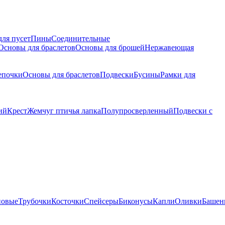
для пусет
Пины
Соединительные
Основы для браслетов
Основы для брошей
Нержавеющая
епочки
Основы для браслетов
Подвески
Бусины
Рамки для
ий
Крест
Жемчуг птичья лапка
Полупросверленный
Подвески с
новые
Трубочки
Косточки
Спейсеры
Биконусы
Капли
Оливки
Башен