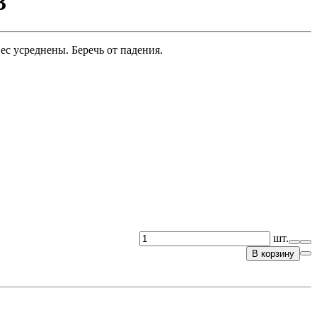
3
ес усреднены. Беречь от падения.
шт.
В корзину