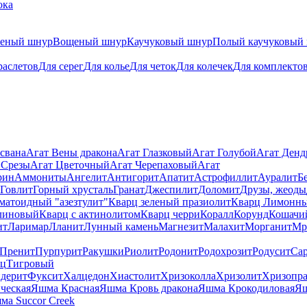
ока
теный шнур
Вощеный шнур
Каучуковый шнур
Полый каучуковый
раслетов
Для серег
Для колье
Для четок
Для колечек
Для комплекто
свана
Агат Вены дракона
Агат Глазковый
Агат Голубой
Агат Ден
 Срезы
Агат Цветочный
Агат Черепаховый
Агат
рин
Аммониты
Ангелит
Антигорит
Апатит
Астрофиллит
Ауралит
Б
Говлит
Горный хрусталь
Гранат
Джеспилит
Доломит
Друзы, жеоды
матоидный "азезтулит"
Кварц зеленый празиолит
Кварц Лимонн
линовый
Кварц с актинолитом
Кварц черри
Коралл
Корунд
Кошачи
ит
Ларимар
Лланит
Лунный камень
Магнезит
Малахит
Морганит
Мр
Пренит
Пурпурит
Ракушки
Риолит
Родонит
Родохрозит
Родусит
Са
рц
Тигровый
дерит
Фуксит
Халцедон
Хиастолит
Хризоколла
Хризолит
Хризопра
ческая
Яшма Красная
Яшма Кровь дракона
Яшма Крокодиловая
Яш
ма Succor Creek