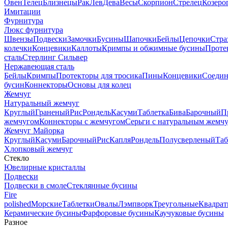
Овен
Телец
Близнецы
Рак
Лев
Дева
Весы
Скорпион
Стрелец
Козеро
Имитации
Фурнитура
Люкс фурнитура
Швензы
Подвески
Замочки
Бусины
Шапочки
Бейлы
Цепочки
Стра
колечки
Концевики
Каллоты
Кримпы и обжимные бусины
Проте
сталь
Стерлинг Сильвер
Нержавеющая сталь
Бейлы
Кримпы
Протекторы для тросика
Пины
Концевики
Соедин
бусин
Коннекторы
Основы для колец
Жемчуг
Натуральный жемчуг
Круглый
Граненый
Рис
Рондель
Касуми
Таблетка
Бива
Барочный
П
жемчугом
Коннекторы с жемчугом
Серьги с натуральным жемч
Жемчуг Майорка
Круглый
Касуми
Барочный
Рис
Капля
Рондель
Полусверленый
Таб
Хлопковый жемчуг
Стекло
Ювелирные кристаллы
Подвески
Подвески в смоле
Стеклянные бусины
Fire
polished
Морские
Таблетки
Овалы
Лэмпворк
Треугольные
Квадрат
Керамические бусины
Фарфоровые бусины
Каучуковые бусины
Разное