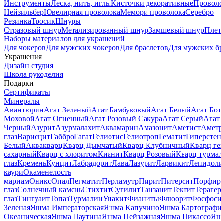
Инструменты
Леска, нить, иглы
Кисточки декоративные
Провол
Нейзильбер
Ювелирная проволока
Мемори проволока
Серебро
Резинка
Тросик
Шнуры
Стразовый шнур
Метализированный шнур
Замшевый шнур
Пле
Наборы материалов для украшений
Для чокеров
Для мужских чокеров
Для браслетов
Для мужских б
Украшения
Дизайн студия
Школа рукоделия
Подарки
Сертификаты
Минералы
Авантюрин
Агат Зеленый
Агат Бамбуковый
Агат Белый
Агат Бот
Моховой
Агат Огненный
Агат Розовый Сакура
Агат Серый
Агат
Черный
Азурит
Азурмалахит
Аквамарин
Амазонит
Аметист
Амет
глаз
Варисцит
Габбро
Гагат
Гелиотис
Гелиотроп
Гематит
Гиперстен
Белый
Аквакварц
Кварц Дымчатый
Кварц Клубничный
Кварц ге
сахарный
Кварц с хлоритом
Кианит
Кварц Розовый
Кварц турма
глаз
Кремень
Кунцит
Лабрадорит
Лава
Лазурит
Ларвикит
Лепидол
каури
Окаменелость
мариам
Оникс
Опал
Пегматит
Перламутр
Пирит
Питерсит
Порфир
глаз
Солнечный камень
Стихтит
Сугилит
Танзанит
Тектит
Тераге
глаз
Тингуаит
Топаз
Турмалин
Унакит
Фианиты
Флюорит
Фосфоси
Зеленая
Яшма Императорская
Яшма Капучино
Яшма Картографи
Океаническая
Яшма Паутина
Яшма Пейзажная
Яшма Пикассо
Яш