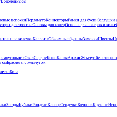
г
Водолей
Рыбы
зовые цепочки
Перламутр
Коннекторы
Рамки для бусин
Заглушки 
кторы для тросика
Основы для колец
Основы для чокеров и колье
ительные колечки
Каллоты
Обжимные бусины
Замочки
Швензы
Ц
рямоугольник
Овал
Сердце
Кеши
Капля
Арахис
Жемчуг без отверст
угом
Браслеты с жемчугом
летка
Бива
ики
Звезды
Кубики
Рондели
Клевер
Сердечки
Бочонок
Круглые
Нео