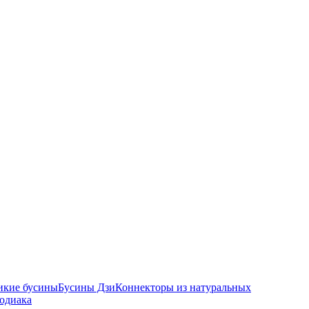
икие бусины
Бусины Дзи
Коннекторы из натуральных
зодиака