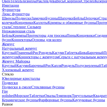
Овен
Телец
Близнецы
Рак
Лев
Дева
Весы
Скорпион
Стрелец
Козеро
Имитации
Фурнитура
Люкс фурнитура
Швензы
Подвески
Замочки
Бусины
Шапочки
Бейлы
Цепочки
Стра
колечки
Концевики
Каллоты
Кримпы и обжимные бусины
Проте
сталь
Стерлинг Сильвер
Нержавеющая сталь
Бейлы
Кримпы
Протекторы для тросика
Пины
Концевики
Соедин
бусин
Коннекторы
Основы для колец
Жемчуг
Натуральный жемчуг
Круглый
Граненый
Рис
Рондель
Касуми
Таблетка
Бива
Барочный
П
жемчугом
Коннекторы с жемчугом
Серьги с натуральным жемч
Жемчуг Майорка
Круглый
Касуми
Барочный
Рис
Капля
Рондель
Полусверленый
Таб
Хлопковый жемчуг
Стекло
Ювелирные кристаллы
Подвески
Подвески в смоле
Стеклянные бусины
Fire
polished
Морские
Таблетки
Овалы
Лэмпворк
Треугольные
Квадрат
Керамические бусины
Фарфоровые бусины
Каучуковые бусины
Разное