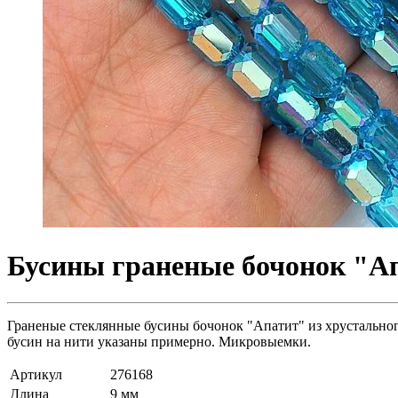
Бусины граненые бочонок "Ап
Граненые стеклянные бусины бочонок "Апатит" из хрустального
бусин на нити указаны примерно. Микровыемки.
Артикул
276168
Длина
9 мм