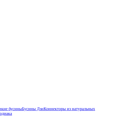
икие бусины
Бусины Дзи
Коннекторы из натуральных
зодиака