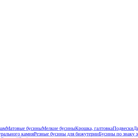
мам
Матовые бусины
Мелкие бусины
Крошка, галтовка
Подвески
Д
урального камня
Резные бусины для бижутерии
Бусины по знаку 