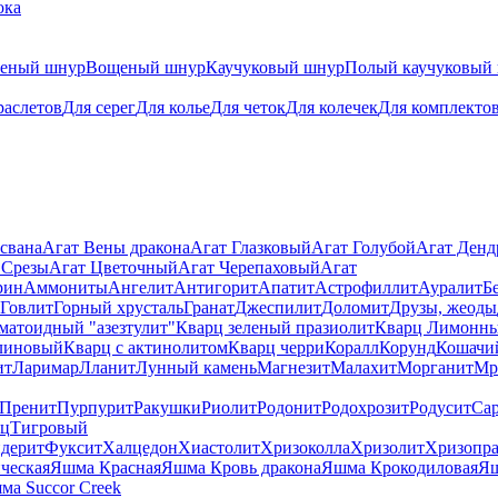
ока
теный шнур
Вощеный шнур
Каучуковый шнур
Полый каучуковый
раслетов
Для серег
Для колье
Для четок
Для колечек
Для комплекто
свана
Агат Вены дракона
Агат Глазковый
Агат Голубой
Агат Ден
 Срезы
Агат Цветочный
Агат Черепаховый
Агат
рин
Аммониты
Ангелит
Антигорит
Апатит
Астрофиллит
Ауралит
Б
Говлит
Горный хрусталь
Гранат
Джеспилит
Доломит
Друзы, жеоды
матоидный "азезтулит"
Кварц зеленый празиолит
Кварц Лимонн
линовый
Кварц с актинолитом
Кварц черри
Коралл
Корунд
Кошачи
ит
Ларимар
Лланит
Лунный камень
Магнезит
Малахит
Морганит
Мр
Пренит
Пурпурит
Ракушки
Риолит
Родонит
Родохрозит
Родусит
Са
рц
Тигровый
дерит
Фуксит
Халцедон
Хиастолит
Хризоколла
Хризолит
Хризопра
ческая
Яшма Красная
Яшма Кровь дракона
Яшма Крокодиловая
Яш
ма Succor Creek