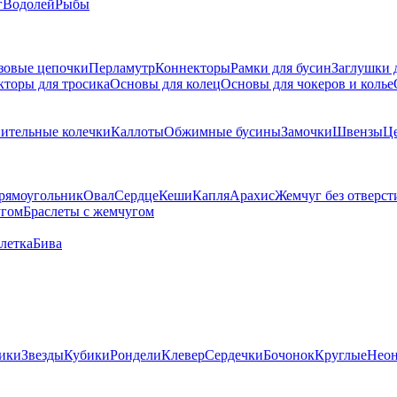
г
Водолей
Рыбы
зовые цепочки
Перламутр
Коннекторы
Рамки для бусин
Заглушки 
кторы для тросика
Основы для колец
Основы для чокеров и колье
ительные колечки
Каллоты
Обжимные бусины
Замочки
Швензы
Ц
рямоугольник
Овал
Сердце
Кеши
Капля
Арахис
Жемчуг без отверст
угом
Браслеты с жемчугом
летка
Бива
ики
Звезды
Кубики
Рондели
Клевер
Сердечки
Бочонок
Круглые
Нео