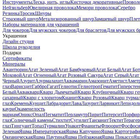
Инструменты
Леска, нить, иглы
Кисточки декоративные
Провол
Нейзильбер
Ювелирная проволока
Мемори проволока
Серебро
Резинка
Тросик
Шнуры
Стразовый шнур
Метализированный шнур
Замшевый шнур
Пле
Наборы материалов для украшений
Для чокеров
Для мужских чокеров
Для браслетов
Для мужских б
Украшения
Дизайн студия
Школа рукоделия
Подарки
Сертификаты
Минералы
Авантюрин
Агат Зеленый
Агат Бамбуковый
Агат Белый
Агат Бот
Моховой
Агат Огненный
Агат Розовый Сакура
Агат Серый
Агат
Черный
Азурит
Азурмалахит
Аквамарин
Амазонит
Аметист
Амет
глаз
Варисцит
Габбро
Гагат
Гелиотис
Гелиотроп
Гематит
Гиперстен
Белый
Аквакварц
Кварц Дымчатый
Кварц Клубничный
Кварц ге
сахарный
Кварц с хлоритом
Кианит
Кварц Розовый
Кварц турма
глаз
Кремень
Кунцит
Лабрадорит
Лава
Лазурит
Ларвикит
Лепидол
каури
Окаменелость
мариам
Оникс
Опал
Пегматит
Перламутр
Пирит
Питерсит
Порфир
глаз
Солнечный камень
Стихтит
Сугилит
Танзанит
Тектит
Тераге
глаз
Тингуаит
Топаз
Турмалин
Унакит
Фианиты
Флюорит
Фосфоси
Зеленая
Яшма Императорская
Яшма Капучино
Яшма Картографи
Океаническая
Яшма Паутина
Яшма Пейзажная
Яшма Пикассо
Яш