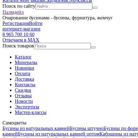
Каталог
Мои заказы
Скидки
Мастер-классы
Поиск по сайту
Палмдейл
Очарование бусинами - бусины, фурнитура, жемчуг
Регистрация
Войти
интернет-магазин
8 965 700 10 60
Отвечаем в MAX
Поиск товаров
Каталог
Минералы
Новинки
Оплата
Доставка
Контакты
Скидки
Отзывы
Новости
Экспертиза
Мастер-классы
Самоцветы
Бусины из натуральных камней
Бусины штучно
Бусины по фор
камней
Бусины из натуральных камней оптом
Кабошоны из нат