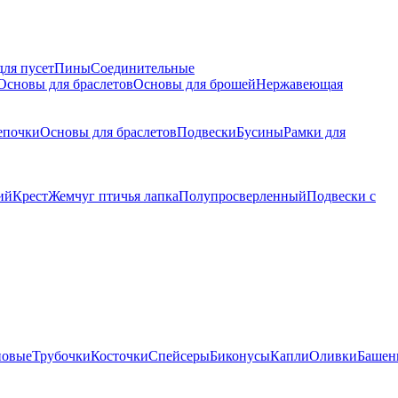
для пусет
Пины
Соединительные
Основы для браслетов
Основы для брошей
Нержавеющая
епочки
Основы для браслетов
Подвески
Бусины
Рамки для
ий
Крест
Жемчуг птичья лапка
Полупросверленный
Подвески с
новые
Трубочки
Косточки
Спейсеры
Биконусы
Капли
Оливки
Башен