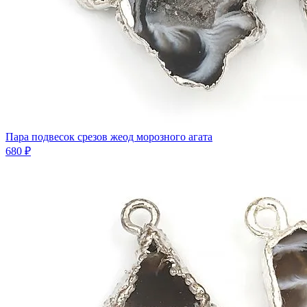
Пара подвесок срезов жеод морозного агата
680 ₽