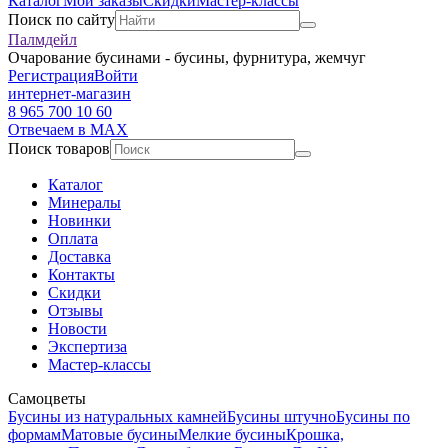
Каталог
Мои заказы
Скидки
Мастер-классы
Поиск по сайту
Палмдейл
Очарование бусинами - бусины, фурнитура, жемчуг
Регистрация
Войти
интернет-магазин
8 965 700 10 60
Отвечаем в MAX
Поиск товаров
Каталог
Минералы
Новинки
Оплата
Доставка
Контакты
Скидки
Отзывы
Новости
Экспертиза
Мастер-классы
Самоцветы
Бусины из натуральных камней
Бусины штучно
Бусины по
формам
Матовые бусины
Мелкие бусины
Крошка,