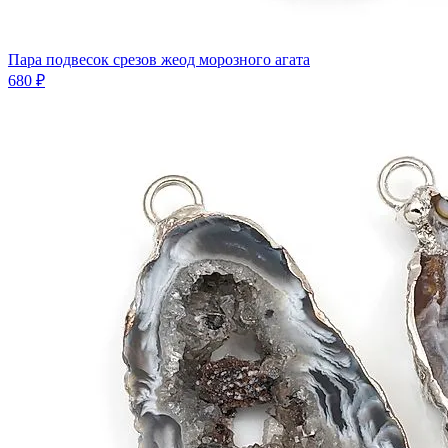
Пара подвесок срезов жеод морозного агата
680 ₽