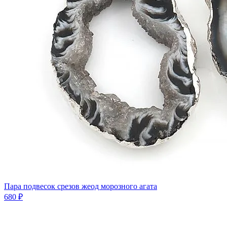
Пара подвесок срезов жеод морозного агата
680 ₽