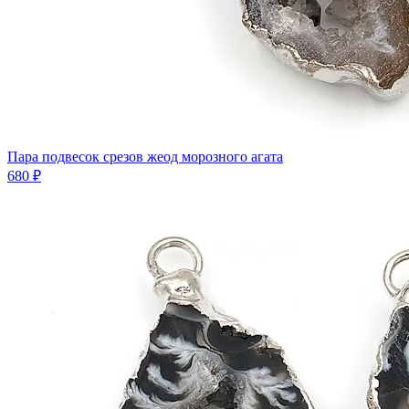
Пара подвесок срезов жеод морозного агата
680 ₽