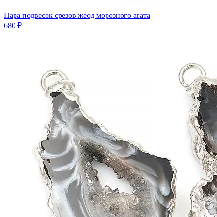
Пара подвесок срезов жеод морозного агата
680 ₽