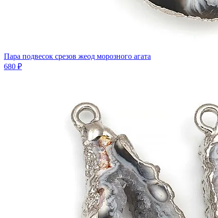
Пара подвесок срезов жеод морозного агата
680 ₽