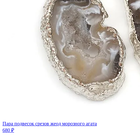
Пара подвесок срезов жеод морозного агата
680 ₽