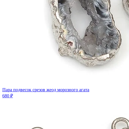
Пара подвесок срезов жеод морозного агата
680 ₽