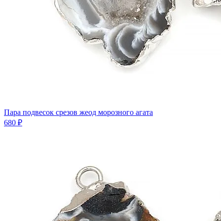
Пара подвесок срезов жеод морозного агата
680 ₽