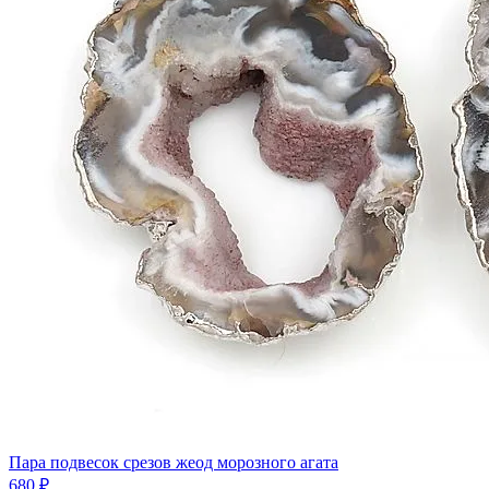
Пара подвесок срезов жеод морозного агата
680 ₽