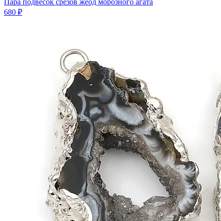
Пара подвесок срезов жеод морозного агата
680 ₽