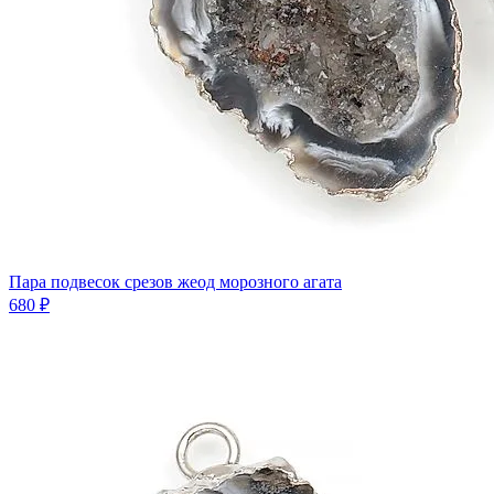
Пара подвесок срезов жеод морозного агата
680 ₽