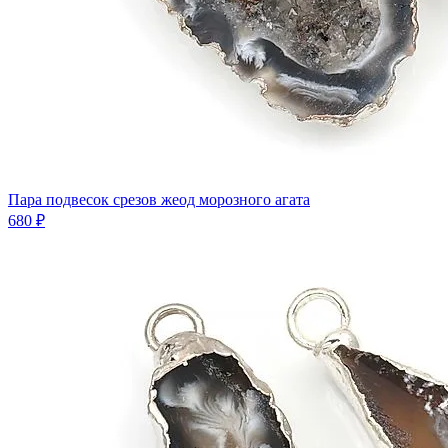
Пара подвесок срезов жеод морозного агата
680 ₽