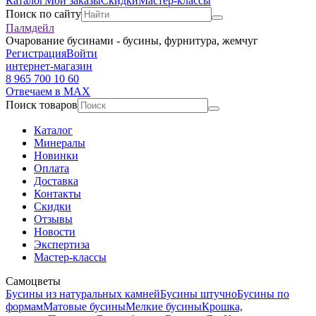
Каталог
Мои заказы
Скидки
Мастер-классы
Поиск по сайту
Палмдейл
Очарование бусинами - бусины, фурнитура, жемчуг
Регистрация
Войти
интернет-магазин
8 965 700 10 60
Отвечаем в MAX
Поиск товаров
Каталог
Минералы
Новинки
Оплата
Доставка
Контакты
Скидки
Отзывы
Новости
Экспертиза
Мастер-классы
Самоцветы
Бусины из натуральных камней
Бусины штучно
Бусины по
формам
Матовые бусины
Мелкие бусины
Крошка,