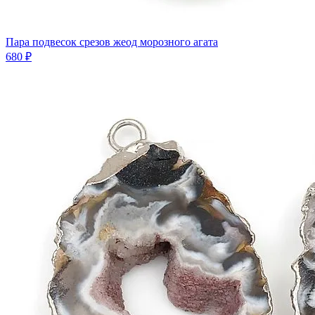
Пара подвесок срезов жеод морозного агата
680 ₽