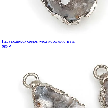
Пара подвесок срезов жеод морозного агата
680 ₽