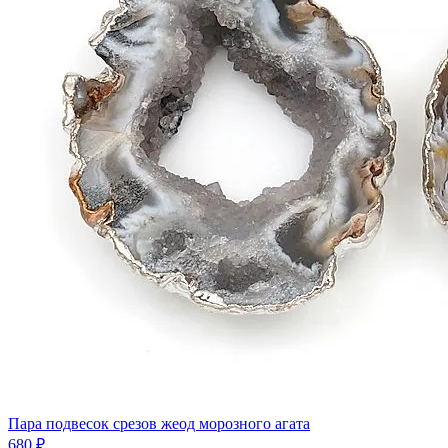
Пара подвесок срезов жеод морозного агата
680 ₽