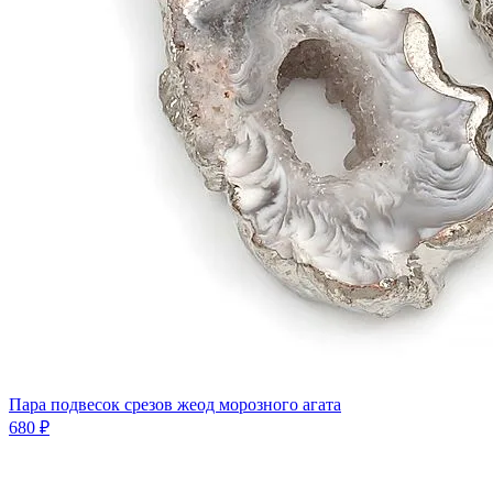
Пара подвесок срезов жеод морозного агата
680 ₽