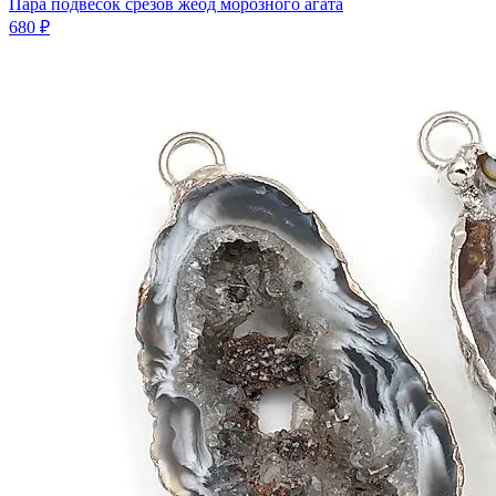
Пара подвесок срезов жеод морозного агата
680 ₽