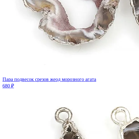
Пара подвесок срезов жеод морозного агата
680 ₽