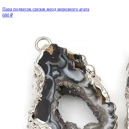
Пара подвесок срезов жеод морозного агата
680 ₽