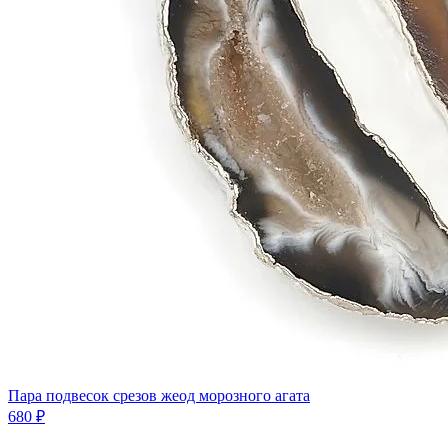
Пара подвесок срезов жеод морозного агата
680 ₽