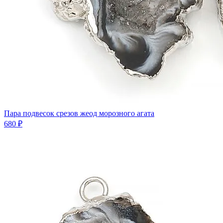
Пара подвесок срезов жеод морозного агата
680 ₽