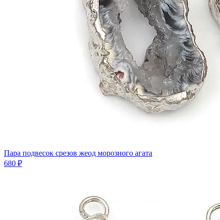
Пара подвесок срезов жеод морозного агата
680 ₽