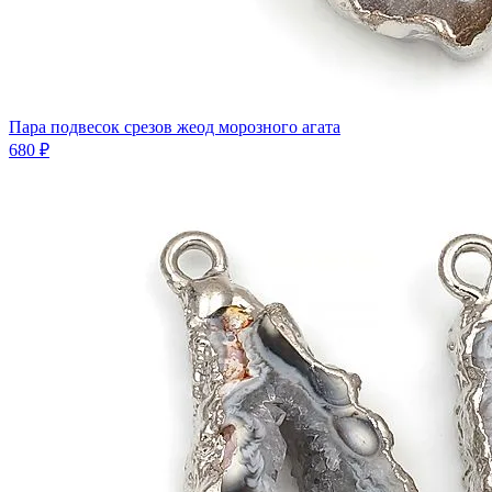
Пара подвесок срезов жеод морозного агата
680 ₽