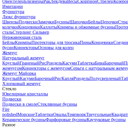
Овен
Телец
Близнецы
Рак
Лев
Дева
Весы
Скорпион
Стрелец
Козеро
Имитации
Фурнитура
Люкс фурнитура
Швензы
Подвески
Замочки
Бусины
Шапочки
Бейлы
Цепочки
Стра
колечки
Концевики
Каллоты
Кримпы и обжимные бусины
Проте
сталь
Стерлинг Сильвер
Нержавеющая сталь
Бейлы
Кримпы
Протекторы для тросика
Пины
Концевики
Соедин
бусин
Коннекторы
Основы для колец
Жемчуг
Натуральный жемчуг
Круглый
Граненый
Рис
Рондель
Касуми
Таблетка
Бива
Барочный
П
жемчугом
Коннекторы с жемчугом
Серьги с натуральным жемч
Жемчуг Майорка
Круглый
Касуми
Барочный
Рис
Капля
Рондель
Полусверленый
Таб
Хлопковый жемчуг
Стекло
Ювелирные кристаллы
Подвески
Подвески в смоле
Стеклянные бусины
Fire
polished
Морские
Таблетки
Овалы
Лэмпворк
Треугольные
Квадрат
Керамические бусины
Фарфоровые бусины
Каучуковые бусины
Разное