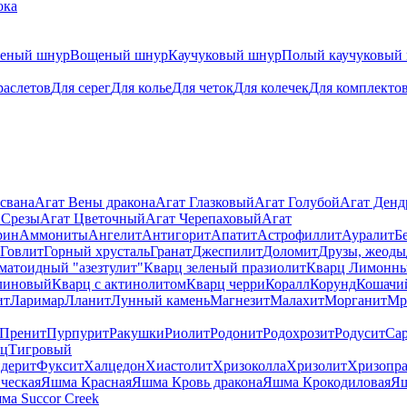
ока
теный шнур
Вощеный шнур
Каучуковый шнур
Полый каучуковый
раслетов
Для серег
Для колье
Для четок
Для колечек
Для комплекто
свана
Агат Вены дракона
Агат Глазковый
Агат Голубой
Агат Ден
 Срезы
Агат Цветочный
Агат Черепаховый
Агат
рин
Аммониты
Ангелит
Антигорит
Апатит
Астрофиллит
Ауралит
Б
Говлит
Горный хрусталь
Гранат
Джеспилит
Доломит
Друзы, жеоды
матоидный "азезтулит"
Кварц зеленый празиолит
Кварц Лимонн
линовый
Кварц с актинолитом
Кварц черри
Коралл
Корунд
Кошачи
ит
Ларимар
Лланит
Лунный камень
Магнезит
Малахит
Морганит
Мр
Пренит
Пурпурит
Ракушки
Риолит
Родонит
Родохрозит
Родусит
Са
рц
Тигровый
дерит
Фуксит
Халцедон
Хиастолит
Хризоколла
Хризолит
Хризопра
ческая
Яшма Красная
Яшма Кровь дракона
Яшма Крокодиловая
Яш
ма Succor Creek