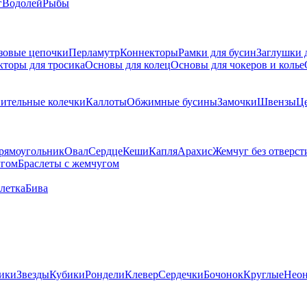
г
Водолей
Рыбы
зовые цепочки
Перламутр
Коннекторы
Рамки для бусин
Заглушки 
кторы для тросика
Основы для колец
Основы для чокеров и колье
ительные колечки
Каллоты
Обжимные бусины
Замочки
Швензы
Ц
рямоугольник
Овал
Сердце
Кеши
Капля
Арахис
Жемчуг без отверст
угом
Браслеты с жемчугом
летка
Бива
ики
Звезды
Кубики
Рондели
Клевер
Сердечки
Бочонок
Круглые
Нео