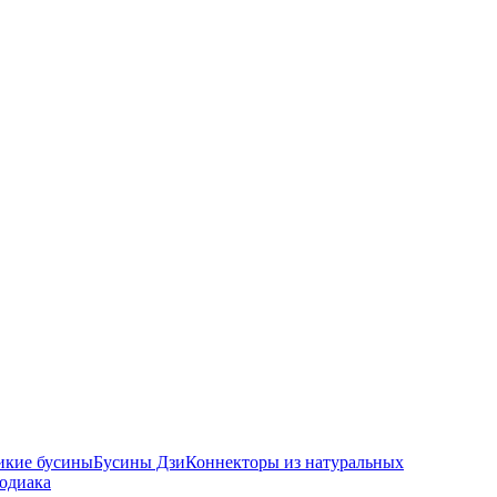
икие бусины
Бусины Дзи
Коннекторы из натуральных
зодиака