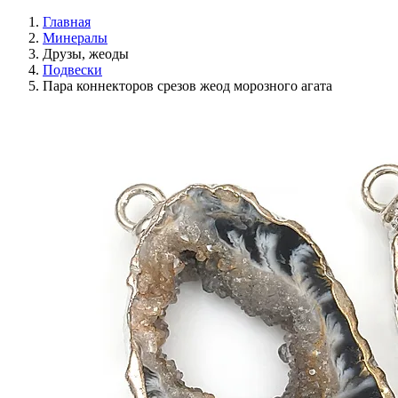
Главная
Минералы
Друзы, жеоды
Подвески
Пара коннекторов срезов жеод морозного агата