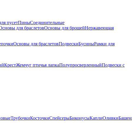
для пусет
Пины
Соединительные
Основы для браслетов
Основы для брошей
Нержавеющая
епочки
Основы для браслетов
Подвески
Бусины
Рамки для
ий
Крест
Жемчуг птичья лапка
Полупросверленный
Подвески с
новые
Трубочки
Косточки
Спейсеры
Биконусы
Капли
Оливки
Башен