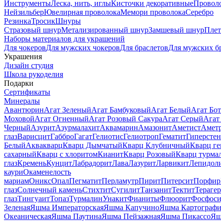
Инструменты
Леска, нить, иглы
Кисточки декоративные
Провол
Нейзильбер
Ювелирная проволока
Мемори проволока
Серебро
Резинка
Тросик
Шнуры
Стразовый шнур
Метализированный шнур
Замшевый шнур
Пле
Наборы материалов для украшений
Для чокеров
Для мужских чокеров
Для браслетов
Для мужских б
Украшения
Дизайн студия
Школа рукоделия
Подарки
Сертификаты
Минералы
Авантюрин
Агат Зеленый
Агат Бамбуковый
Агат Белый
Агат Бот
Моховой
Агат Огненный
Агат Розовый Сакура
Агат Серый
Агат
Черный
Азурит
Азурмалахит
Аквамарин
Амазонит
Аметист
Амет
глаз
Варисцит
Габбро
Гагат
Гелиотис
Гелиотроп
Гематит
Гиперстен
Белый
Аквакварц
Кварц Дымчатый
Кварц Клубничный
Кварц ге
сахарный
Кварц с хлоритом
Кианит
Кварц Розовый
Кварц турма
глаз
Кремень
Кунцит
Лабрадорит
Лава
Лазурит
Ларвикит
Лепидол
каури
Окаменелость
мариам
Оникс
Опал
Пегматит
Перламутр
Пирит
Питерсит
Порфир
глаз
Солнечный камень
Стихтит
Сугилит
Танзанит
Тектит
Тераге
глаз
Тингуаит
Топаз
Турмалин
Унакит
Фианиты
Флюорит
Фосфоси
Зеленая
Яшма Императорская
Яшма Капучино
Яшма Картографи
Океаническая
Яшма Паутина
Яшма Пейзажная
Яшма Пикассо
Яш