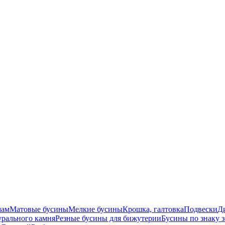
мам
Матовые бусины
Мелкие бусины
Крошка, галтовка
Подвески
Д
урального камня
Резные бусины для бижутерии
Бусины по знаку 