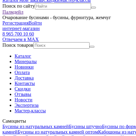
Каталог
Мои заказы
Скидки
Мастер-классы
Поиск по сайту
Палмдейл
Очарование бусинами - бусины, фурнитура, жемчуг
Регистрация
Войти
интернет-магазин
8 965 700 10 60
Отвечаем в MAX
Поиск товаров
Каталог
Минералы
Новинки
Оплата
Доставка
Контакты
Скидки
Отзывы
Новости
Экспертиза
Мастер-классы
Самоцветы
Бусины из натуральных камней
Бусины штучно
Бусины по фор
камней
Бусины из натуральных камней оптом
Кабошоны из нат