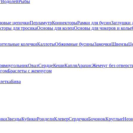
г
Водолей
Рыбы
зовые цепочки
Перламутр
Коннекторы
Рамки для бусин
Заглушки 
кторы для тросика
Основы для колец
Основы для чокеров и колье
ительные колечки
Каллоты
Обжимные бусины
Замочки
Швензы
Ц
рямоугольник
Овал
Сердце
Кеши
Капля
Арахис
Жемчуг без отверст
угом
Браслеты с жемчугом
летка
Бива
ики
Звезды
Кубики
Рондели
Клевер
Сердечки
Бочонок
Круглые
Нео