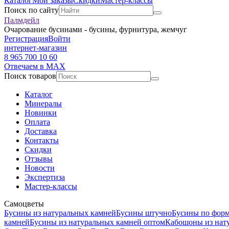
Каталог
Мои заказы
Скидки
Мастер-классы
Поиск по сайту
Палмдейл
Очарование бусинами - бусины, фурнитура, жемчуг
Регистрация
Войти
интернет-магазин
8 965 700 10 60
Отвечаем в MAX
Поиск товаров
Каталог
Минералы
Новинки
Оплата
Доставка
Контакты
Скидки
Отзывы
Новости
Экспертиза
Мастер-классы
Самоцветы
Бусины из натуральных камней
Бусины штучно
Бусины по фор
камней
Бусины из натуральных камней оптом
Кабошоны из нат