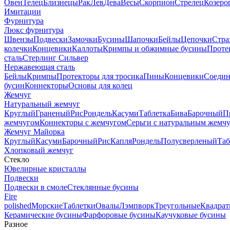
Овен
Телец
Близнецы
Рак
Лев
Дева
Весы
Скорпион
Стрелец
Козеро
Имитации
Фурнитура
Люкс фурнитура
Швензы
Подвески
Замочки
Бусины
Шапочки
Бейлы
Цепочки
Стра
колечки
Концевики
Каллоты
Кримпы и обжимные бусины
Проте
сталь
Стерлинг Сильвер
Нержавеющая сталь
Бейлы
Кримпы
Протекторы для тросика
Пины
Концевики
Соедин
бусин
Коннекторы
Основы для колец
Жемчуг
Натуральный жемчуг
Круглый
Граненый
Рис
Рондель
Касуми
Таблетка
Бива
Барочный
П
жемчугом
Коннекторы с жемчугом
Серьги с натуральным жемч
Жемчуг Майорка
Круглый
Касуми
Барочный
Рис
Капля
Рондель
Полусверленый
Таб
Хлопковый жемчуг
Стекло
Ювелирные кристаллы
Подвески
Подвески в смоле
Стеклянные бусины
Fire
polished
Морские
Таблетки
Овалы
Лэмпворк
Треугольные
Квадрат
Керамические бусины
Фарфоровые бусины
Каучуковые бусины
Разное