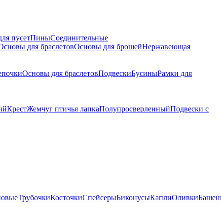
для пусет
Пины
Соединительные
Основы для браслетов
Основы для брошей
Нержавеющая
епочки
Основы для браслетов
Подвески
Бусины
Рамки для
ий
Крест
Жемчуг птичья лапка
Полупросверленный
Подвески с
новые
Трубочки
Косточки
Спейсеры
Биконусы
Капли
Оливки
Башен