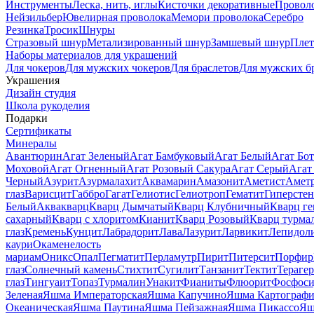
Инструменты
Леска, нить, иглы
Кисточки декоративные
Провол
Нейзильбер
Ювелирная проволока
Мемори проволока
Серебро
Резинка
Тросик
Шнуры
Стразовый шнур
Метализированный шнур
Замшевый шнур
Пле
Наборы материалов для украшений
Для чокеров
Для мужских чокеров
Для браслетов
Для мужских б
Украшения
Дизайн студия
Школа рукоделия
Подарки
Сертификаты
Минералы
Авантюрин
Агат Зеленый
Агат Бамбуковый
Агат Белый
Агат Бот
Моховой
Агат Огненный
Агат Розовый Сакура
Агат Серый
Агат
Черный
Азурит
Азурмалахит
Аквамарин
Амазонит
Аметист
Амет
глаз
Варисцит
Габбро
Гагат
Гелиотис
Гелиотроп
Гематит
Гиперстен
Белый
Аквакварц
Кварц Дымчатый
Кварц Клубничный
Кварц ге
сахарный
Кварц с хлоритом
Кианит
Кварц Розовый
Кварц турма
глаз
Кремень
Кунцит
Лабрадорит
Лава
Лазурит
Ларвикит
Лепидол
каури
Окаменелость
мариам
Оникс
Опал
Пегматит
Перламутр
Пирит
Питерсит
Порфир
глаз
Солнечный камень
Стихтит
Сугилит
Танзанит
Тектит
Тераге
глаз
Тингуаит
Топаз
Турмалин
Унакит
Фианиты
Флюорит
Фосфоси
Зеленая
Яшма Императорская
Яшма Капучино
Яшма Картографи
Океаническая
Яшма Паутина
Яшма Пейзажная
Яшма Пикассо
Яш