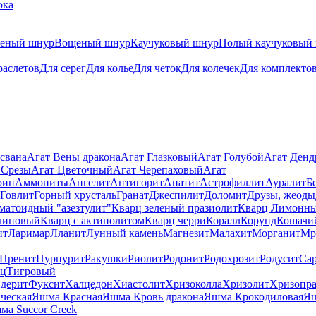
ока
теный шнур
Вощеный шнур
Каучуковый шнур
Полый каучуковый
раслетов
Для серег
Для колье
Для четок
Для колечек
Для комплекто
свана
Агат Вены дракона
Агат Глазковый
Агат Голубой
Агат Ден
 Срезы
Агат Цветочный
Агат Черепаховый
Агат
рин
Аммониты
Ангелит
Антигорит
Апатит
Астрофиллит
Ауралит
Б
Говлит
Горный хрусталь
Гранат
Джеспилит
Доломит
Друзы, жеоды
матоидный "азезтулит"
Кварц зеленый празиолит
Кварц Лимонн
линовый
Кварц с актинолитом
Кварц черри
Коралл
Корунд
Кошачи
ит
Ларимар
Лланит
Лунный камень
Магнезит
Малахит
Морганит
Мр
Пренит
Пурпурит
Ракушки
Риолит
Родонит
Родохрозит
Родусит
Са
рц
Тигровый
дерит
Фуксит
Халцедон
Хиастолит
Хризоколла
Хризолит
Хризопра
ческая
Яшма Красная
Яшма Кровь дракона
Яшма Крокодиловая
Яш
ма Succor Creek