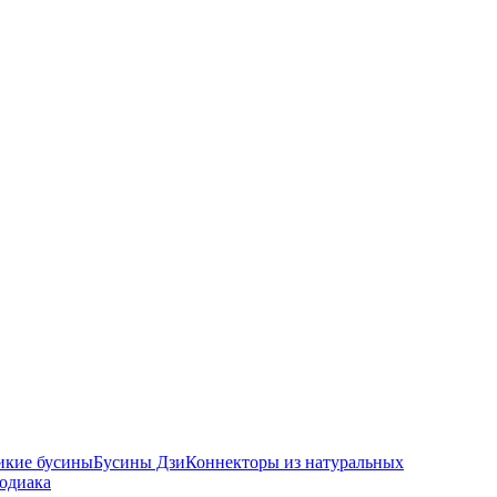
икие бусины
Бусины Дзи
Коннекторы из натуральных
зодиака