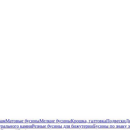
мам
Матовые бусины
Мелкие бусины
Крошка, галтовка
Подвески
Д
урального камня
Резные бусины для бижутерии
Бусины по знаку 