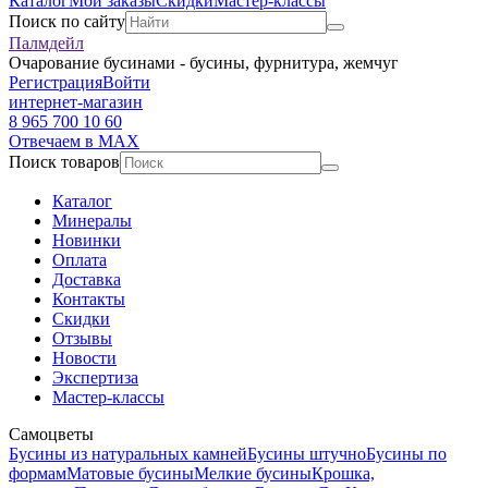
Каталог
Мои заказы
Скидки
Мастер-классы
Поиск по сайту
Палмдейл
Очарование бусинами - бусины, фурнитура, жемчуг
Регистрация
Войти
интернет-магазин
8 965 700 10 60
Отвечаем в MAX
Поиск товаров
Каталог
Минералы
Новинки
Оплата
Доставка
Контакты
Скидки
Отзывы
Новости
Экспертиза
Мастер-классы
Самоцветы
Бусины из натуральных камней
Бусины штучно
Бусины по
формам
Матовые бусины
Мелкие бусины
Крошка,